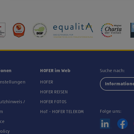
ionen
HOFER im Web
Suche nach:
instellungen
HOFER
Information
n
HOFER REISEN
utzhinweis /
HOFER FOTOS
Folge uns:
um
HoT - HOFER TELEKOM
ce
olicy