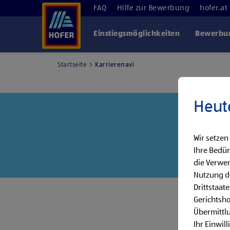
FAQ
Hilfe zur Bewerbung
hofer.at
Einstiegsmöglichkeiten
Bewerbun
Startseite
Karrierenavi
Heut
Wir setzen
Ihre Bedür
die Verwen
Nutzung di
Drittstaat
Gerichtsh
Übermittlu
Ihr Einwil