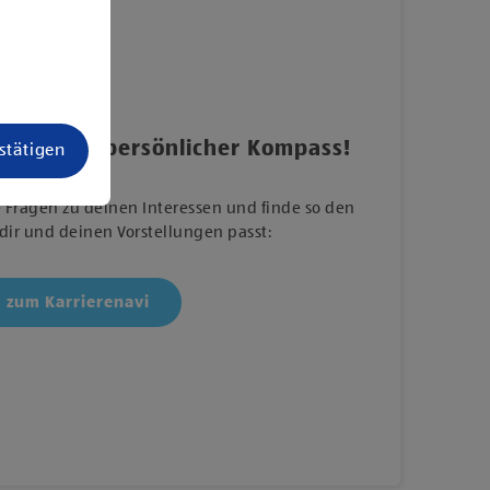
i ist dein persönlicher Kompass!
estätigen
 Fragen zu deinen Interessen und finde so den
 dir und deinen Vorstellungen passt:
zum Karrierenavi