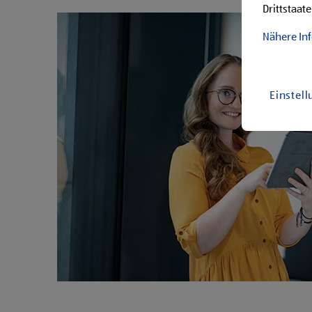
Drittstaate
Nähere In
Einstel