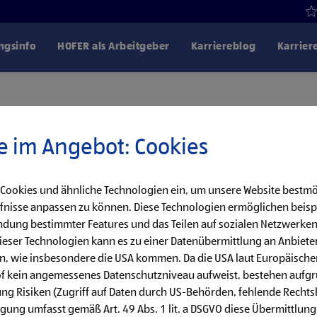
gsinfo
HOFER als Arbeitgeber
Karriereblog
Karrier
e im Angebot: Cookies
Unser Karrierenavi
 Cookies und ähnliche Technologien ein, um unsere Website bestmö
fnisse anpassen zu können. Diese Technologien ermöglichen beisp
Du bist noch unsicher, welcher Job der richtige für dich ist?
dung bestimmter Features und das Teilen auf sozialen Netzwerken
eser Technologien kann es zu einer Datenübermittlung an Anbieter
en, wie insbesondere die USA kommen. Da die USA laut Europäisch
of kein angemessenes Datenschutzniveau aufweist, bestehen aufg
ng Risiken (Zugriff auf Daten durch US-Behörden, fehlende Rechts
ligung umfasst gemäß Art. 49 Abs. 1 lit. a DSGVO diese Übermittlung