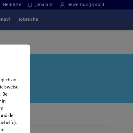
Merkliste
Jobalarm
Bewerbungsprofil
enavi
Jobsuche
glich an
ielsweise
. Bei
 in
em
rund der
behelfe).
 in