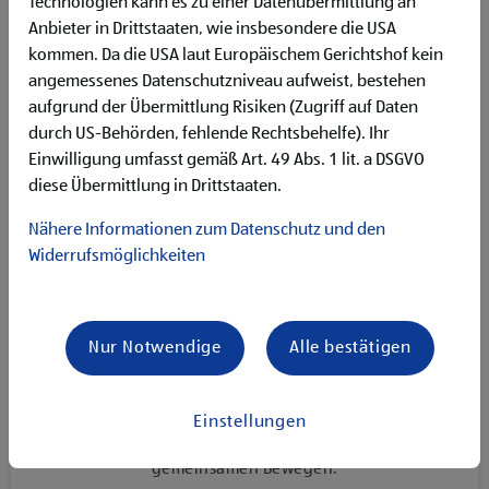
Technologien kann es zu einer Datenübermittlung an
Anbieter in Drittstaaten, wie insbesondere die USA
kommen. Da die USA laut Europäischem Gerichtshof kein
angemessenes Datenschutzniveau aufweist, bestehen
aufgrund der Übermittlung Risiken (Zugriff auf Daten
durch US-Behörden, fehlende Rechtsbehelfe). Ihr
Einwilligung umfasst gemäß Art. 49 Abs. 1 lit. a DSGVO
Events
diese Übermittlung in Drittstaaten.
Startschuss des HOFER Running Club in Sattledt
Nähere Informationen zum Datenschutz und den
Widerrufsmöglichkeiten
22.04.2026
Unser HOFER Running Club in Sattledt ist mit dem ersten
Nur Notwendige
Alle bestätigen
Lauf gestartet: Gemeinsam ging’s nach einem Warm-Up in
Lauf- und Walk-Gruppen rund fünf Kilometer entlang
unserer HOFER Laufstrecke in Sattledt. Danach gab es
einen gemütlichen Ausklang mit allen Läufer:innen – und
Einstellungen
ab jetzt trifft sich die Laufgruppe jede Woche zum
gemeinsamen Bewegen.