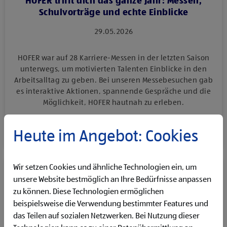
HOFER trifft dich das ganze Jahr: Messen,
Schulvorträge und echte Einblicke
29.05.2026
HOFER war auf 28 Karriere-Messen in der letzten Saison
unterwegs, um motivierten Talenten Einblicke in den
Arbeitsalltag zu geben. Bei unseren Messebesuchen gab
es interaktive Aktionen, spannende Gespräche und die
Möglichkeit, HOFER hautnah zu erleben.
mehr lesen
Heute im Angebot: Cookies
Wir setzen Cookies und ähnliche Technologien ein, um
unsere Website bestmöglich an Ihre Bedürfnisse anpassen
zu können. Diese Technologien ermöglichen
beispielsweise die Verwendung bestimmter Features und
das Teilen auf sozialen Netzwerken. Bei Nutzung dieser