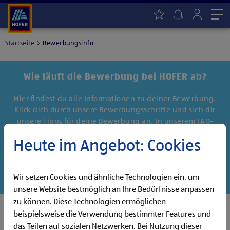
Me
Startseite
Bewerbungsinfo
Wie läuft die Bewerbung bei HOFER ab?
Hier findest du alle Informationen zu deiner Bewerbung.
Klick dich durch unsere Bewerbungsschritte und sieh dir
unsere Tipps für deine Bewerbung an. In unserem FAQ-
Bereich beantworten wir häufig gestellte Fragen rund um
Heute im Angebot: Cookies
deine Bewerbung und das Arbeiten bei HOFER.
Du hast noch mehr Fragen? Unsere Ansprechpersonen helfen
dir gerne weiter, im Bereich Kontakt kannst du dich mit uns
Wir setzen Cookies und ähnliche Technologien ein, um
in Verbindung setzen.
unsere Website bestmöglich an Ihre Bedürfnisse anpassen
zu können. Diese Technologien ermöglichen
beispielsweise die Verwendung bestimmter Features und
das Teilen auf sozialen Netzwerken. Bei Nutzung dieser