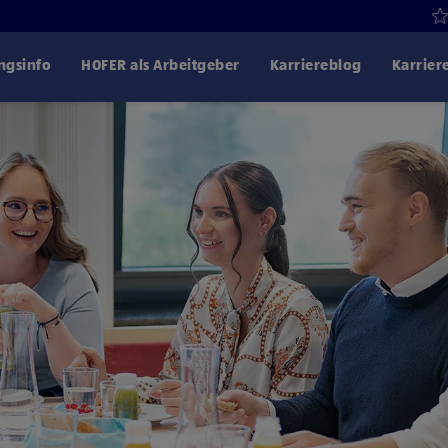
gsinfo
HOFER als Arbeitgeber
Karriereblog
Karrier