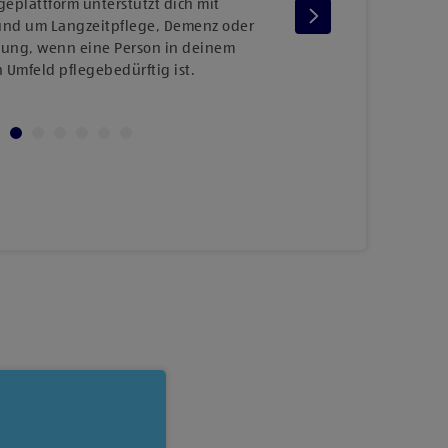
geplattform unterstützt dich mit
In uns
und um Langzeitpflege, Demenz oder
täg
llung, wenn eine Person in deinem
gemahl
 Umfeld pflegebedürftig ist.