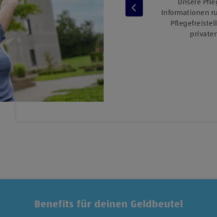
Unsere Pfle
eilnahme an Lauf-​ und
Informationen r
usätzlich profitierst du von
Pflegefreiste
 zahlreichen Fitnessstudios.
privaten
Benefits für deinen Geldbeutel