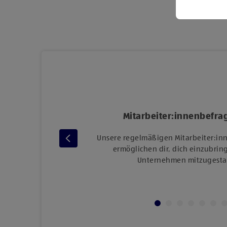
Mitarbeiter:innenbefr
 moderne
ür die
Unsere regelmäßigen Mitarbeiter:i
 Logistik
ermöglichen dir, dich einzubri
 oder
Unternehmen mitzugesta