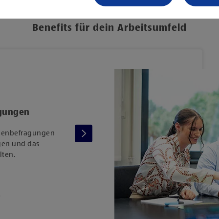
Benefits für dein Arbeitsumfeld
Onboar
agungen
Für einen guten Start bei
nnenbefragungen
Onboarding mit individue
ngen und das
Außerdem steht dir eine er
lten.
erfahrener Kollege als Men