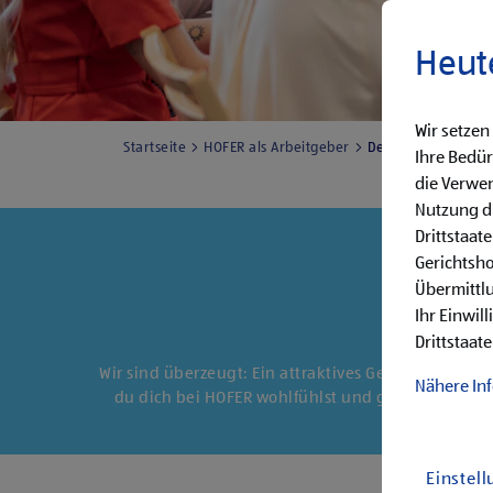
Heut
Wir setzen
Startseite
HOFER als Arbeitgeber
Deine Benefits
Ihre Bedür
die Verwen
Nutzung di
Drittstaat
Gerichtsh
Übermittlu
Ihr Einwil
Drittstaate
Wir sind überzeugt: Ein attraktives Gehalt ist gut,
Nähere In
du dich bei HOFER wohlfühlst und gerne deinen Be
Einstel