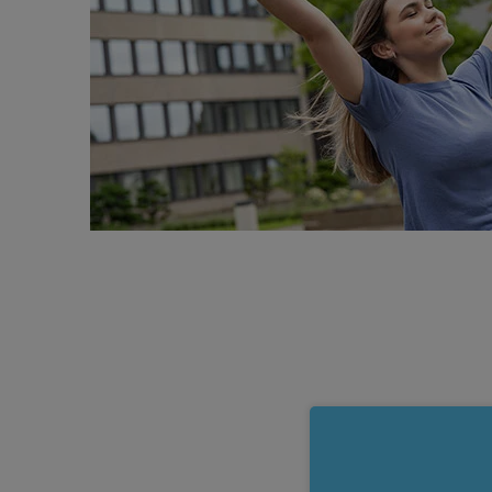
rstützen, bieten wir
Wir fördern deine T
en Beratung fünf
Radveranstaltungen und z
o Anlassfall bei
unseren Kooperationen mit
xpert:in an.