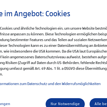
e im Angebot: Cookies
 Cookies und ähnliche Technologien ein, um unsere Website bestmö
fnisse anpassen zu können. Diese Technologien ermöglichen beisp
dung bestimmter Features und das Teilen auf sozialen Netzwerken
eser Technologien kann es zu einer Datenübermittlung an Anbieter
en, wie insbesondere die USA kommen. Da die USA laut Europäisch
Durchstarten und profitieren
of kein angemessenes Datenschutzniveau aufweist, bestehen aufg
ng Risiken (Zugriff auf Daten durch US-Behörden, fehlende Rechts
Unsere HOFER Benefits für dich
ligung umfasst gemäß Art. 49 Abs. 1 lit. a DSGVO diese Übermittlung
n.
 Zusatzleistungen für deine Gesundheit, Zufriedenheit und Work-Lif
formationen zum Datenschutz und den Widerrufsmöglichkeiten
itrag zu unserem gemeinsamen Erfolg leistest. Als HOFER Mitarbe
lungen
Nur Notwendige
Alle b