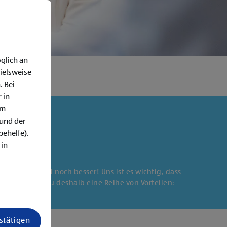
glich an
ielsweise
. Bei
 in
em
rund der
behelfe).
 in
e Balance sind noch besser! Uns ist es wichtig, dass
iter:in hast du deshalb eine Reihe von Vorteilen:
estätigen