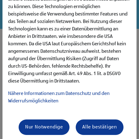
Schnuppertag in einer unseren Filialen an. Bitte trage alle
zu können. Diese Technologien ermöglichen
Informationen ein und schicke das Formular ab. Wir melden
beispielsweise die Verwendung bestimmter Features und
uns zeitnah telefonisch mit den nächsten Schritten.
das Teilen auf sozialen Netzwerken. Bei Nutzung dieser
Technologien kann es zu einer Datenübermittlung an
Anbieter in Drittstaaten, wie insbesondere die USA
kommen. Da die USA laut Europäischem Gerichtshof kein
angemessenes Datenschutzniveau aufweist, bestehen
Vorname *
aufgrund der Übermittlung Risiken (Zugriff auf Daten
durch US-Behörden, fehlende Rechtsbehelfe). Ihr
Einwilligung umfasst gemäß Art. 49 Abs. 1 lit. a DSGVO
diese Übermittlung in Drittstaaten.
Nachname *
Nähere Informationen zum Datenschutz und den
Widerrufsmöglichkeiten
Wunschfiliale oder Postleitzahl *
Nur Notwendige
Alle bestätigen