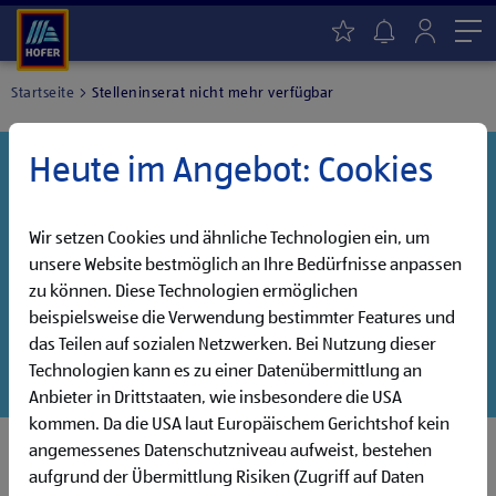
Me
Startseite
Stelleninserat nicht mehr verfügbar
Heute im Angebot: Cookies
Danke für dein Interesse!
Diese Stelle wurde leider bereits besetzt, aber wir
haben noch weitere Jobs, die auf dich warten!
Wir setzen Cookies und ähnliche Technologien ein, um
unsere Website bestmöglich an Ihre Bedürfnisse anpassen
Entdecke unsere offenen Jobs oder abonniere deinen
zu können. Diese Technologien ermöglichen
persönlichen Jobalarm:
beispielsweise die Verwendung bestimmter Features und
das Teilen auf sozialen Netzwerken. Bei Nutzung dieser
Jobsuche
Jobalarm
Technologien kann es zu einer Datenübermittlung an
Anbieter in Drittstaaten, wie insbesondere die USA
kommen. Da die USA laut Europäischem Gerichtshof kein
angemessenes Datenschutzniveau aufweist, bestehen
aufgrund der Übermittlung Risiken (Zugriff auf Daten