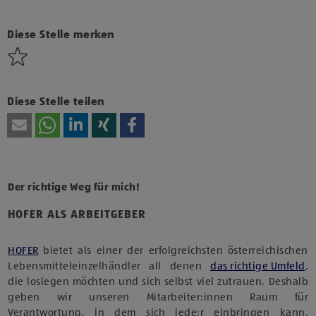
Klicke hier und stimme der Nutzung von Diensten bzw.
Technologien von Drittanbietern zu, um diesen Inhalt
anzuzeigen.
Diese Stelle merken
Diese Stelle teilen
Der richtige Weg für mich!
HOFER ALS ARBEITGEBER
HOFER
bietet als einer der erfolgreichsten österreichischen
Lebensmitteleinzelhändler all denen
das richtige Umfeld
,
die loslegen möchten und sich selbst viel zutrauen. Deshalb
geben wir unseren Mitarbeiter:innen Raum für
Verantwortung, in dem sich jede:r einbringen kann.