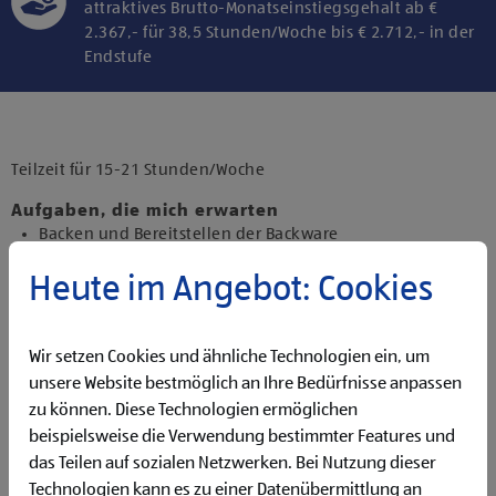
attraktives Brutto-Monatseinstiegsgehalt ab €
2.367,- für 38,5 Stunden/Woche bis € 2.712,- in der
Endstufe
Klicke hier und stimme der Nutzung von
Diensten bzw. Technologien von
Drittanbietern zu, um diesen Inhalt
Teilzeit für 15-21 Stunden/Woche
anzuzeigen.
Aufgaben, die mich erwarten
Backen und Bereitstellen der Backware
Organisieren und Bewirtschaften der Regale
Heute im Angebot: Cookies
Präsentieren von Obst und Gemüse sowie Durchführen
von Qualitätskontrollen
Beantworten von Kund:innenanfragen
Reinigen der Filiale
Wir setzen Cookies und ähnliche Technologien ein, um
Betreuen der Pfandrückgabeautomaten
unsere Website bestmöglich an Ihre Bedürfnisse anpassen
zu können. Diese Technologien ermöglichen
Qualifikationen, die ich mitbringe
beispielsweise die Verwendung bestimmter Features und
Flexibilität für Früh- und Spätdienste (Montag bis
das Teilen auf sozialen Netzwerken. Bei Nutzung dieser
Samstag)
Technologien kann es zu einer Datenübermittlung an