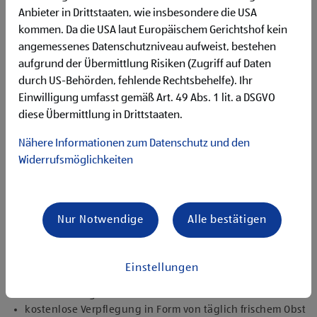
Begeisterung im Handel zu arbeiten und den
Anbieter in Drittstaaten, wie insbesondere die USA
Unternehmenserfolg mitzugestalten
kommen. Da die USA laut Europäischem Gerichtshof kein
Freude an der Arbeit im Team für ein motiviertes
angemessenes Datenschutzniveau aufweist, bestehen
Miteinander
Bereitschaft zu körperlich anspruchsvollen Tätigkeiten
aufgrund der Übermittlung Risiken (Zugriff auf Daten
freundlich im Umgang mit Kund:innen für eine
durch US-Behörden, fehlende Rechtsbehelfe). Ihr
angenehme Einkaufsatmosphäre
Einwilligung umfasst gemäß Art. 49 Abs. 1 lit. a DSGVO
zuverlässige und organisierte Arbeitsweise zur
diese Übermittlung in Drittstaaten.
gewissenhaften Erledigung der Aufgaben
Nähere Informationen zum Datenschutz und den
Angebote, die mich überzeugen
Widerrufsmöglichkeiten
attraktive Teilzeitoptionen, auch als Studentenjob
geeignet
vielseitiges Tätigkeitsfeld
umfangreiche Einarbeitung und individuelles
Nur Notwendige
Alle bestätigen
Onboarding
top ausgestattet mit Headset und immer verbunden mit
dem Team
Einstellungen
zielgerichtete E-Learning Module zur fachlichen
Weiterbildung
kostenlose Verpflegung in Form von täglich frischem Obst