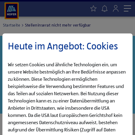
Me
Startseite
Stelleninserat nicht mehr verfügbar
Heute im Angebot: Cookies
Danke für dein Interesse!
Diese Stelle wurde leider bereits besetzt, aber wir
haben noch weitere Jobs, die auf dich warten!
Wir setzen Cookies und ähnliche Technologien ein, um
unsere Website bestmöglich an Ihre Bedürfnisse anpassen
Entdecke unsere offenen Jobs oder abonniere deinen
zu können. Diese Technologien ermöglichen
persönlichen Jobalarm:
beispielsweise die Verwendung bestimmter Features und
das Teilen auf sozialen Netzwerken. Bei Nutzung dieser
Jobsuche
Jobalarm
Technologien kann es zu einer Datenübermittlung an
Anbieter in Drittstaaten, wie insbesondere die USA
kommen. Da die USA laut Europäischem Gerichtshof kein
angemessenes Datenschutzniveau aufweist, bestehen
aufgrund der Übermittlung Risiken (Zugriff auf Daten