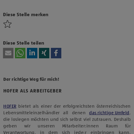
Klicke hier und stimme der Nutzung von Diensten bzw.
Technologien von Drittanbietern zu, um diesen Inhalt
anzuzeigen.
Diese Stelle merken
Diese Stelle teilen
Der richtige Weg für mich!
HOFER ALS ARBEITGEBER
HOFER
bietet als einer der erfolgreichsten österreichischen
Lebensmitteleinzelhändler all denen
das richtige Umfeld
,
die loslegen möchten und sich selbst viel zutrauen. Deshalb
geben wir unseren Mitarbeiter:innen Raum für
Verantwortung, in dem sich jede:r einbringen kann.