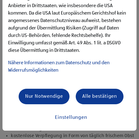
Begeisterung im Handel zu arbeiten und den
Anbieter in Drittstaaten, wie insbesondere die USA
Unternehmenserfolg mitzugestalten
kommen. Da die USA laut Europäischem Gerichtshof kein
Freude an der Arbeit im Team für ein motiviertes
angemessenes Datenschutzniveau aufweist, bestehen
Miteinander
Bereitschaft zu körperlich anspruchsvollen Tätigkeiten
aufgrund der Übermittlung Risiken (Zugriff auf Daten
freundlich im Umgang mit Kund:innen für eine
durch US-Behörden, fehlende Rechtsbehelfe). Ihr
angenehme Einkaufsatmosphäre
Einwilligung umfasst gemäß Art. 49 Abs. 1 lit. a DSGVO
zuverlässige und organisierte Arbeitsweise zur
diese Übermittlung in Drittstaaten.
gewissenhaften Erledigung der Aufgaben
Nähere Informationen zum Datenschutz und den
Angebote, die mich überzeugen
Widerrufsmöglichkeiten
attraktive Teilzeitoptionen, auch als Studentenjob
geeignet
vielseitiges Tätigkeitsfeld
umfangreiche Einarbeitung und individuelles
Nur Notwendige
Alle bestätigen
Onboarding
top ausgestattet mit Headset und immer verbunden mit
dem Team
Einstellungen
zielgerichtete E-Learning Module zur fachlichen
Weiterbildung
kostenlose Verpflegung in Form von täglich frischem Obst