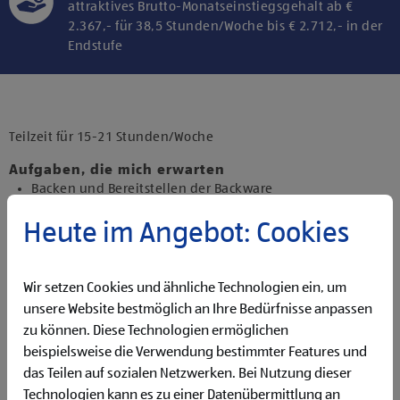
attraktives Brutto-Monatseinstiegsgehalt ab €
2.367,- für 38,5 Stunden/Woche bis € 2.712,- in der
Endstufe
Klicke hier und stimme der Nutzung von
Diensten bzw. Technologien von
Drittanbietern zu, um diesen Inhalt
Teilzeit für 15-21 Stunden/Woche
anzuzeigen.
Aufgaben, die mich erwarten
Backen und Bereitstellen der Backware
Organisieren und Bewirtschaften der Regale
Heute im Angebot: Cookies
Präsentieren von Obst und Gemüse sowie Durchführen
von Qualitätskontrollen
Beantworten von Kund:innenanfragen
Reinigen der Filiale
Wir setzen Cookies und ähnliche Technologien ein, um
Betreuen der Pfandrückgabeautomaten
unsere Website bestmöglich an Ihre Bedürfnisse anpassen
zu können. Diese Technologien ermöglichen
Qualifikationen, die ich mitbringe
beispielsweise die Verwendung bestimmter Features und
Flexibilität für Früh- und Spätdienste (Montag bis
das Teilen auf sozialen Netzwerken. Bei Nutzung dieser
Samstag)
Technologien kann es zu einer Datenübermittlung an