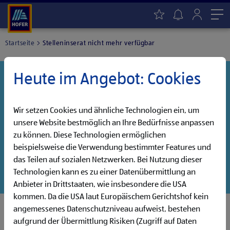
Me
Startseite
Stelleninserat nicht mehr verfügbar
Heute im Angebot: Cookies
Danke für dein Interesse!
Diese Stelle wurde leider bereits besetzt, aber wir
haben noch weitere Jobs, die auf dich warten!
Wir setzen Cookies und ähnliche Technologien ein, um
unsere Website bestmöglich an Ihre Bedürfnisse anpassen
Entdecke unsere offenen Jobs oder abonniere deinen
zu können. Diese Technologien ermöglichen
persönlichen Jobalarm:
beispielsweise die Verwendung bestimmter Features und
das Teilen auf sozialen Netzwerken. Bei Nutzung dieser
Jobsuche
Jobalarm
Technologien kann es zu einer Datenübermittlung an
Anbieter in Drittstaaten, wie insbesondere die USA
kommen. Da die USA laut Europäischem Gerichtshof kein
angemessenes Datenschutzniveau aufweist, bestehen
aufgrund der Übermittlung Risiken (Zugriff auf Daten