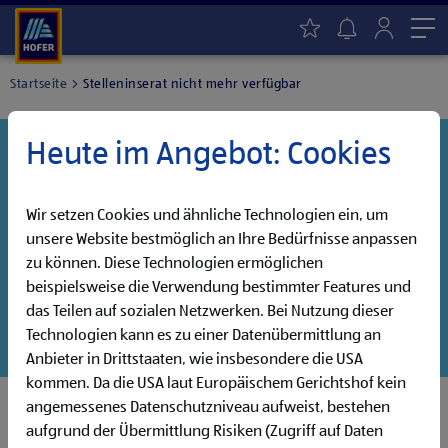
Me
Startseite
Stelleninserat nicht mehr verfügbar
Heute im Angebot: Cookies
Danke für dein Interesse!
Diese Stelle wurde leider bereits besetzt, aber wir
haben noch weitere Jobs, die auf dich warten!
Wir setzen Cookies und ähnliche Technologien ein, um
unsere Website bestmöglich an Ihre Bedürfnisse anpassen
Entdecke unsere offenen Jobs oder abonniere deinen
zu können. Diese Technologien ermöglichen
persönlichen Jobalarm:
beispielsweise die Verwendung bestimmter Features und
das Teilen auf sozialen Netzwerken. Bei Nutzung dieser
Jobsuche
Jobalarm
Technologien kann es zu einer Datenübermittlung an
Anbieter in Drittstaaten, wie insbesondere die USA
kommen. Da die USA laut Europäischem Gerichtshof kein
angemessenes Datenschutzniveau aufweist, bestehen
aufgrund der Übermittlung Risiken (Zugriff auf Daten