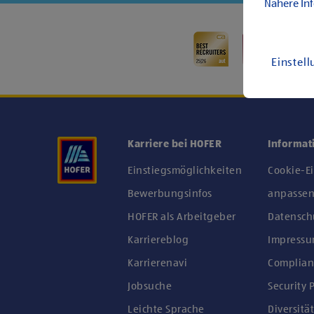
Nähere In
Einstel
Karriere bei HOFER
Informat
Einstiegsmöglichkeiten
Cookie-E
Bewerbungsinfos
anpasse
HOFER als Arbeitgeber
Datensch
Karriereblog
Impress
Karrierenavi
Complian
Jobsuche
Security P
Leichte Sprache
Diversität