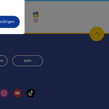
estätigen
en
Jobs