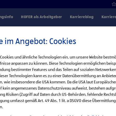
gsinfo
HOFER als Arbeitgeber
Karriereblog
Karrier
e im Angebot: Cookies
 Cookies und ähnliche Technologien ein, um unsere Website bestmö
Danke für dein Interesse!
fnisse anpassen zu können. Diese Technologien ermöglichen beisp
dung bestimmter Features und das Teilen auf sozialen Netzwerken
bereits besetzt, aber wir haben noch weitere
eser Technologien kann es zu einer Datenübermittlung an Anbieter
en, wie insbesondere die USA kommen. Da die USA laut Europäisch
cke unsere offenen Jobs oder abonniere deinen persönlichen Job
of kein angemessenes Datenschutzniveau aufweist, bestehen aufg
ng Risiken (Zugriff auf Daten durch US-Behörden, fehlende Rechts
ligung umfasst gemäß Art. 49 Abs. 1 lit. a DSGVO diese Übermittlung
Jobsuche
Jobalarm
n.