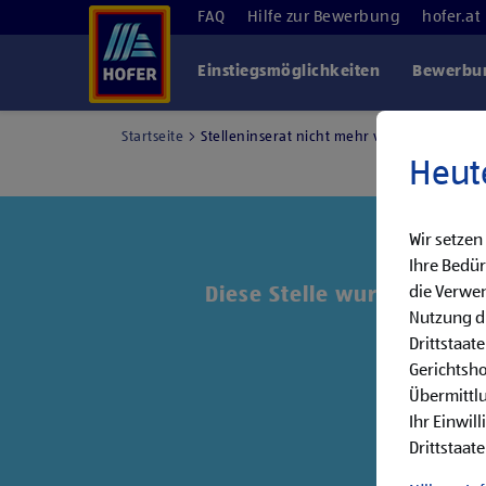
FAQ
Hilfe zur Bewerbung
hofer.at
Einstiegsmöglichkeiten
Bewerbun
Startseite
Stelleninserat nicht mehr verfügbar
Heut
Wir setzen
Ihre Bedür
die Verwen
Diese Stelle wurde leider 
Nutzung di
Drittstaat
Entde
Gerichtsh
Übermittlu
Ihr Einwil
Drittstaate