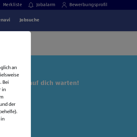
Merkliste
Jobalarm
Bewerbungsprofil
enavi
Jobsuche
glich an
ielsweise
. Bei
 Jobs, die auf dich warten!
 in
em
alarm:
rund der
behelfe).
 in