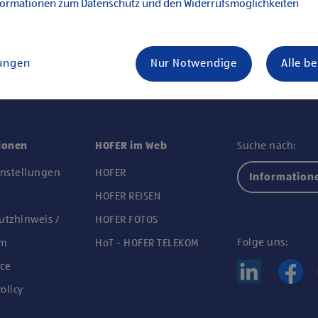
formationen zum Datenschutz und den Widerrufsmöglichkeiten
lungen
Nur Notwendige
Alle b
ionen
HOFER im Web
Suche nach:
instellungen
HOFER
Information
n
HOFER REISEN
utzhinweis /
HOFER FOTOS
Folge uns:
um
HoT - HOFER TELEKOM
ce
olicy