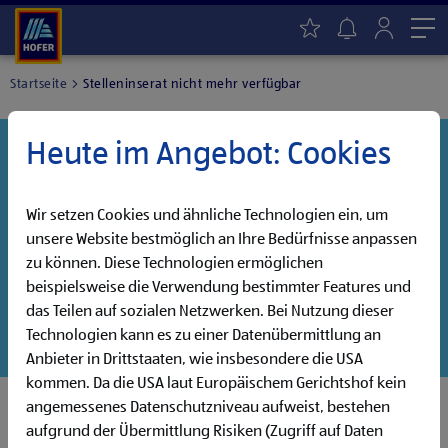
Me
Startseite
Stelleninserat nicht mehr verfügbar
Heute im Angebot: Cookies
Danke für dein Interesse!
Diese Stelle wurde leider bereits besetzt, aber wir
haben noch weitere Jobs, die auf dich warten!
Wir setzen Cookies und ähnliche Technologien ein, um
unsere Website bestmöglich an Ihre Bedürfnisse anpassen
Entdecke unsere offenen Jobs oder abonniere deinen
zu können. Diese Technologien ermöglichen
persönlichen Jobalarm:
beispielsweise die Verwendung bestimmter Features und
das Teilen auf sozialen Netzwerken. Bei Nutzung dieser
Jobsuche
Jobalarm
Technologien kann es zu einer Datenübermittlung an
Anbieter in Drittstaaten, wie insbesondere die USA
kommen. Da die USA laut Europäischem Gerichtshof kein
angemessenes Datenschutzniveau aufweist, bestehen
aufgrund der Übermittlung Risiken (Zugriff auf Daten