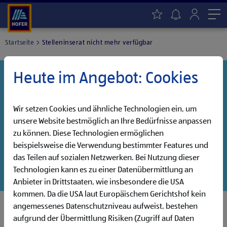
Me
Startseite
Stelleninserat nicht mehr verfügbar
Heute im Angebot: Cookies
Danke für dein Interesse!
Diese Stelle wurde leider bereits besetzt, aber wir
haben noch weitere Jobs, die auf dich warten!
Wir setzen Cookies und ähnliche Technologien ein, um
unsere Website bestmöglich an Ihre Bedürfnisse anpassen
Entdecke unsere offenen Jobs oder abonniere deinen
zu können. Diese Technologien ermöglichen
persönlichen Jobalarm:
beispielsweise die Verwendung bestimmter Features und
das Teilen auf sozialen Netzwerken. Bei Nutzung dieser
Jobsuche
Jobalarm
Technologien kann es zu einer Datenübermittlung an
Anbieter in Drittstaaten, wie insbesondere die USA
kommen. Da die USA laut Europäischem Gerichtshof kein
angemessenes Datenschutzniveau aufweist, bestehen
aufgrund der Übermittlung Risiken (Zugriff auf Daten