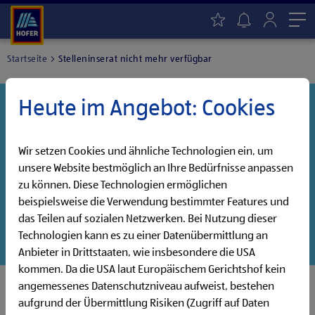
Me
Startseite
Stelleninserat nicht mehr verfügbar
Heute im Angebot: Cookies
Danke für dein Interesse!
Diese Stelle wurde leider bereits besetzt, aber wir
haben noch weitere Jobs, die auf dich warten!
Wir setzen Cookies und ähnliche Technologien ein, um
unsere Website bestmöglich an Ihre Bedürfnisse anpassen
Entdecke unsere offenen Jobs oder abonniere deinen
zu können. Diese Technologien ermöglichen
persönlichen Jobalarm:
beispielsweise die Verwendung bestimmter Features und
das Teilen auf sozialen Netzwerken. Bei Nutzung dieser
Jobsuche
Jobalarm
Technologien kann es zu einer Datenübermittlung an
Anbieter in Drittstaaten, wie insbesondere die USA
kommen. Da die USA laut Europäischem Gerichtshof kein
angemessenes Datenschutzniveau aufweist, bestehen
aufgrund der Übermittlung Risiken (Zugriff auf Daten