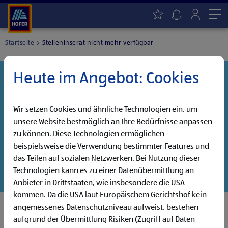
Me
Startseite
Stelleninserat nicht mehr verfügbar
Heute im Angebot: Cookies
Danke für dein Interesse!
Diese Stelle wurde leider bereits besetzt, aber wir
haben noch weitere Jobs, die auf dich warten!
Wir setzen Cookies und ähnliche Technologien ein, um
unsere Website bestmöglich an Ihre Bedürfnisse anpassen
Entdecke unsere offenen Jobs oder abonniere deinen
zu können. Diese Technologien ermöglichen
persönlichen Jobalarm:
beispielsweise die Verwendung bestimmter Features und
das Teilen auf sozialen Netzwerken. Bei Nutzung dieser
Jobsuche
Jobalarm
Technologien kann es zu einer Datenübermittlung an
Anbieter in Drittstaaten, wie insbesondere die USA
kommen. Da die USA laut Europäischem Gerichtshof kein
angemessenes Datenschutzniveau aufweist, bestehen
aufgrund der Übermittlung Risiken (Zugriff auf Daten