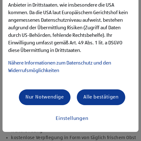
Begeisterung im Handel zu arbeiten und den
Anbieter in Drittstaaten, wie insbesondere die USA
Unternehmenserfolg mitzugestalten
kommen. Da die USA laut Europäischem Gerichtshof kein
Freude an der Arbeit im Team für ein motiviertes
angemessenes Datenschutzniveau aufweist, bestehen
Miteinander
aufgrund der Übermittlung Risiken (Zugriff auf Daten
Bereitschaft zu körperlich anspruchsvollen Tätigkeiten
freundlich im Umgang mit Kund:innen für eine
durch US-Behörden, fehlende Rechtsbehelfe). Ihr
angenehme Einkaufsatmosphäre
Einwilligung umfasst gemäß Art. 49 Abs. 1 lit. a DSGVO
zuverlässige und organisierte Arbeitsweise zur
diese Übermittlung in Drittstaaten.
gewissenhaften Erledigung der Aufgaben
Nähere Informationen zum Datenschutz und den
Angebote, die mich überzeugen
Widerrufsmöglichkeiten
attraktive Teilzeitoptionen, auch als Studentenjob
geeignet
vielseitiges Tätigkeitsfeld
umfangreiche Einarbeitung und individuelles
Nur Notwendige
Alle bestätigen
Onboarding
top ausgestattet mit Headset und immer verbunden mit
dem Team
Einstellungen
zielgerichtete E-Learning Module zur fachlichen
Weiterbildung
kostenlose Verpflegung in Form von täglich frischem Obst