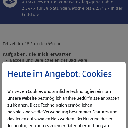
attraktives Brutto-Monatseinstiegsgehalt ab €
2.367,- für 38,5 Stunden/Woche bis € 2.712,- in der
Endstufe
Klicke hier und stimme der Nutzung von
Diensten bzw. Technologien von
Drittanbietern zu, um diesen Inhalt
Teilzeit für 18 Stunden/Woche
anzuzeigen.
Aufgaben, die mich erwarten
Backen und Bereitstellen der Backware
Organisieren und Bewirtschaften der Regale
Heute im Angebot: Cookies
Präsentieren von Obst und Gemüse sowie Durchführen
von Qualitätskontrollen
Beantworten von Kund:innenanfragen
Wir setzen Cookies und ähnliche Technologien ein, um
Reinigen der Filiale
Betreuen der Pfandrückgabeautomaten
unsere Website bestmöglich an Ihre Bedürfnisse anpassen
zu können. Diese Technologien ermöglichen
Qualifikationen, die ich mitbringe
beispielsweise die Verwendung bestimmter Features und
Flexibilität für Früh- und Spätdienste (Montag bis
das Teilen auf sozialen Netzwerken. Bei Nutzung dieser
Samstag)
Technologien kann es zu einer Datenübermittlung an