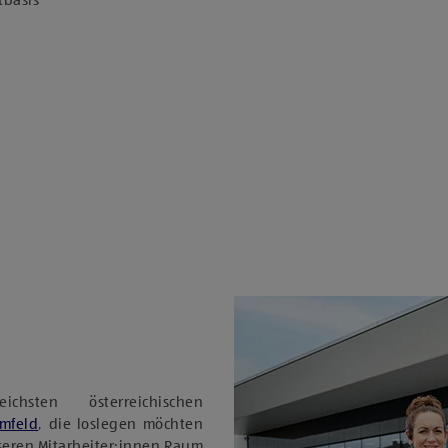
tbasis
sten österreichischen
Umfeld
, die loslegen möchten
nseren Mitarbeiter:innen Raum