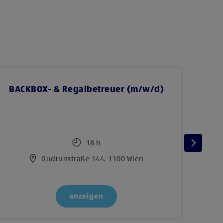
BACKBOX- & Regalbetreuer (m/w/d)
Le
18 h
Gudrunstraße 144, 1100 Wien
anzeigen