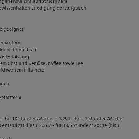
 angenehme Einkaufsatmosphäre
 gewissenhaften Erledigung der Aufgaben
ob geeignet
Onboarding
den mit dem Team
 Weiterbildung
chem Obst und Gemüse, Kaffee sowie Tee
eichweitem Filialnetz
ungen
eplattform
6,- für 18 Stunden/Woche, € 1.291,- für 21 Stunden/Woche
 entspricht dies € 2.367,- für 38,5 Stunden/Woche (bis €