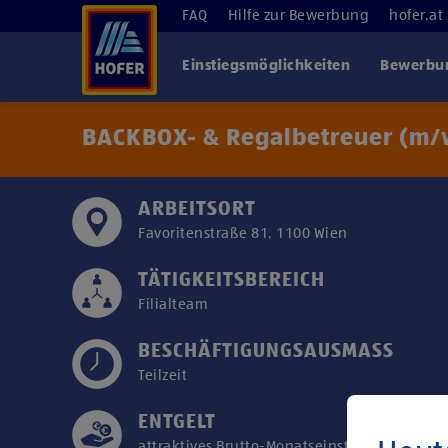
FAQ
Hilfe zur Bewerbung
hofer.at
Einstiegsmöglichkeiten
Bewerbun
BACKBOX- & Regalbetreuer (m/w
ARBEITSORT
Favoritenstraße 81, 1100 Wien
TÄTIGKEITSBEREICH
Filialteam
BESCHÄFTIGUNGSAUSMASS
Teilzeit
ENTGELT
attraktives Brutto-Monatseinstiegsgehalt ab 