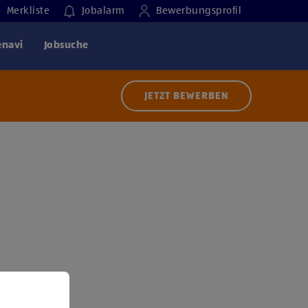
Merkliste
Jobalarm
Bewerbungsprofil
enavi
Jobsuche
JETZT BEWERBEN
 der Nutzung von Diensten bzw. Technologien von
ern zu, um diesen Inhalt anzuzeigen.