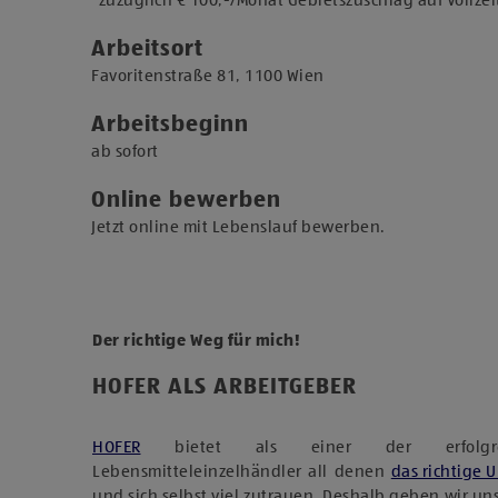
*zuzüglich € 100,-/Monat Gebietszuschlag auf Vollzei
Arbeitsort
​Favoritenstraße 81, 1100 Wien​
Arbeitsbeginn
​ab sofort​
Online bewerben
Jetzt online mit Lebenslauf bewerben.
Der richtige Weg für mich!
HOFER ALS ARBEITGEBER
HOFER
bietet als einer der erfolgreich
Lebensmitteleinzelhändler all denen
das richtige 
und sich selbst viel zutrauen. Deshalb geben wir u