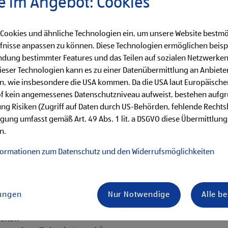
e im Angebot: Cookies
 Cookies und ähnliche Technologien ein, um unsere Website bestmö
fnisse anpassen zu können. Diese Technologien ermöglichen beisp
dung bestimmter Features und das Teilen auf sozialen Netzwerken
eser Technologien kann es zu einer Datenübermittlung an Anbieter
en, wie insbesondere die USA kommen. Da die USA laut Europäisch
of kein angemessenes Datenschutzniveau aufweist, bestehen aufg
ng Risiken (Zugriff auf Daten durch US-Behörden, fehlende Rechts
hren von Qualitätskontrollen
ligung umfasst gemäß Art. 49 Abs. 1 lit. a DSGVO diese Übermittlung
n.
formationen zum Datenschutz und den Widerrufsmöglichkeiten
is Samstag)
lungen
Nur Notwendige
Alle b
ternehmenserfolg mitzugestalten
 Miteinander
keiten