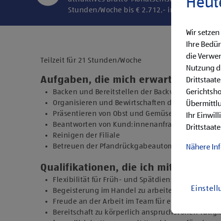
Heut
Stunden/Woche bis € 2.712,- in der Endstufe
Wir setzen
Ihre Bedür
die Verwen
Teilzeit für 21 Stunden/Woche
Nutzung di
Aufgaben, die mich erwarten
Drittstaat
Gerichtsh
Backen und Bereitstellen der Backware
Organisieren und Bewirtschaften der Regale
Übermittlu
Präsentieren von Obst und Gemüse sowie Durchfü
Ihr Einwil
Beantworten von Kund:innenanfragen
Drittstaate
Reinigen der Filiale
Betreuen der Pfandrückgabeautomaten
Nähere In
Qualifikationen, die ich mitbringe
Flexibilität für Früh- und Spätdienste (Montag b
Einstel
Begeisterung im Handel zu arbeiten und den Un
Freude an der Arbeit im Team für ein motiviertes
Bereitschaft zu körperlich anspruchsvollen Tätig