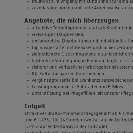
freundlich im Umgang mit Kund:innen für eine
zuverlässige und organisierte Arbeitsweise zur
Angebote, die mich überzeugen
attraktive Teilzeitoptionen, auch als Studentenj
vielseitiges Tätigkeitsfeld
umfangreiche Einarbeitung und individuelles 
top ausgestattet mit Headset und immer verbun
zielgerichtete E-Learning Module zur fachlichen
kostenlose Verpflegung in Form von täglich fris
sicherer und verlässlicher Arbeitgeber mit österr
DU-Kultur im ganzen Unternehmen
vergünstigte Tarife bei Krankenzusatzversicher
Leasingprogramm für Fahrräder und E-Bikes
Unterstützung bei Pflegefällen mit unserer Pfleg
Entgelt
attraktives Brutto-Monatseinstiegsgehalt* ab € 1.10
und € 1.475,- für 24 Stunden/Woche, auf Vollzeitbasis
2.712,- auf Vollzeitbasis in der Endstufe)