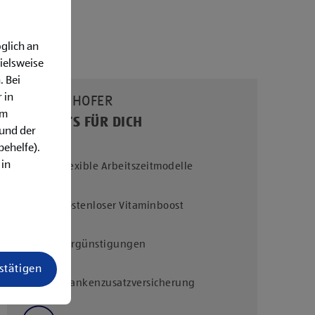
glich an
ielsweise
. Bei
 in
UNSERE HOFER
em
BENEFITS FÜR DICH
rund der
behelfe).
 in
Flexible Arbeitszeitmodelle
Kostenloser Vitaminboost
Vergünstigungen
estätigen
Krankenzusatzversicherung