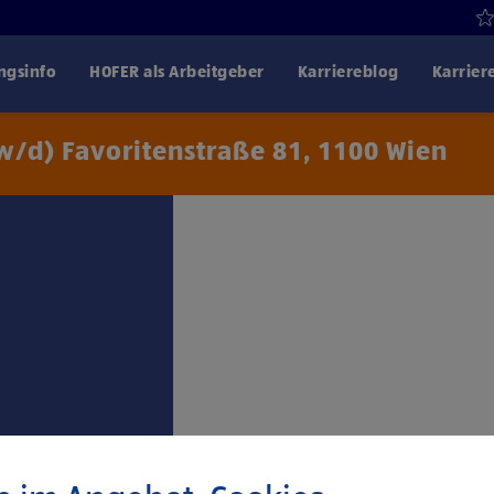
gsinfo
HOFER als Arbeitgeber
Karriereblog
Karrier
/d) Favoritenstraße 81, 1100 Wien
Klicke hier und stimme
Drittanbiet
€ 2.367,- für 38,5