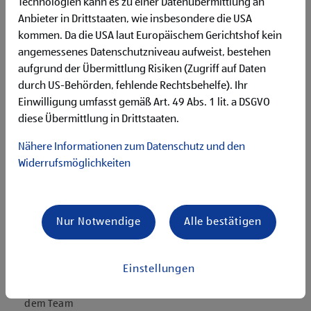
Deutschgrundkenntnisse für die Kommunikation mit
Technologien kann es zu einer Datenübermittlung an
unseren Kund:innen
Anbieter in Drittstaaten, wie insbesondere die USA
Flexibilität für Früh- und Spätdienste (Montag bis
kommen. Da die USA laut Europäischem Gerichtshof kein
Samstag)
angemessenes Datenschutzniveau aufweist, bestehen
Begeisterung im Handel zu arbeiten und den
aufgrund der Übermittlung Risiken (Zugriff auf Daten
Unternehmenserfolg mitzugestalten
durch US-Behörden, fehlende Rechtsbehelfe). Ihr
Freude an der Arbeit im Team für ein motiviertes
Einwilligung umfasst gemäß Art. 49 Abs. 1 lit. a DSGVO
Miteinander
diese Übermittlung in Drittstaaten.
Bereitschaft zu körperlich anspruchsvollen Tätigkeiten
freundlich im Umgang mit Kund:innen für eine
Nähere Informationen zum Datenschutz und den
angenehme Einkaufsatmosphäre
Widerrufsmöglichkeiten
zuverlässige und organisierte Arbeitsweise zur
gewissenhaften Erledigung der Aufgaben
Angebote, die mich überzeugen
Nur Notwendige
Alle bestätigen
attraktive Teilzeitoptionen
vielseitiges und verantwortungsvolles Tätigkeitsfeld
umfangreiche Einarbeitung und individuelles
Einstellungen
Onboarding
top ausgestattet mit Headset und immer verbunden mit
dem Team