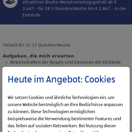
attraktives Brutto-Monatseinstiegsgehalt ab €
2.467,- für 38,5 Stunden/Woche bis € 2.867,- in der
Endstufe
Klicke hier und stimme der Nutzung von
Diensten bzw. Technologien von
Drittanbietern zu, um diesen Inhalt
Teilzeit für 12-27 Stunden/Woche
anzuzeigen.
Aufgaben, die mich erwarten
Bewirtschaften der Regale und Kassieren der Einkäufe
Backen und Bereitstellen der Backware
Präsentieren von Obst und Gemüse sowie Durchführen
Heute im Angebot: Cookies
von Qualitätskontrollen
Beantworten von Kund:innenanfragen
Reinigen der Filiale
Wir setzen Cookies und ähnliche Technologien ein, um
Betreuen der Pfandrückgabeautomaten
unsere Website bestmöglich an Ihre Bedürfnisse anpassen
zu können. Diese Technologien ermöglichen
Qualifikationen, die ich mitbringe
beispielsweise die Verwendung bestimmter Features und
abgeschlossene Ausbildung und Berufserfahrung von
das Teilen auf sozialen Netzwerken. Bei Nutzung dieser
Vorteil