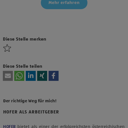
Mehr erfahren
Klicke hier und stimme der Nutzung von Diensten bzw.
Technologien von Drittanbietern zu, um diesen Inhalt
anzuzeigen.
Diese Stelle merken
Diese Stelle teilen
Der richtige Weg für mich!
HOFER ALS ARBEITGEBER
HOFER
bietet als einer der erfolgreichsten österreichischen