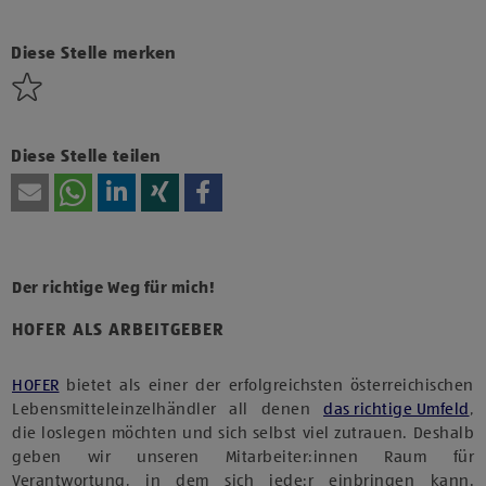
Klicke hier und stimme der Nutzung von Diensten bzw.
Technologien von Drittanbietern zu, um diesen Inhalt
anzuzeigen.
Diese Stelle merken
Diese Stelle teilen
Der richtige Weg für mich!
HOFER ALS ARBEITGEBER
HOFER
bietet als einer der erfolgreichsten österreichischen
Lebensmitteleinzelhändler all denen
das richtige Umfeld
,
die loslegen möchten und sich selbst viel zutrauen. Deshalb
geben wir unseren Mitarbeiter:innen Raum für
Verantwortung, in dem sich jede:r einbringen kann.