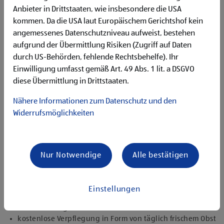
Begeisterung im Handel zu arbeiten und den
Anbieter in Drittstaaten, wie insbesondere die USA
Unternehmenserfolg mitzugestalten
kommen. Da die USA laut Europäischem Gerichtshof kein
Freude an der Arbeit im Team für ein motiviertes
angemessenes Datenschutzniveau aufweist, bestehen
Miteinander
Bereitschaft zu körperlich anspruchsvollen Tätigkeiten
aufgrund der Übermittlung Risiken (Zugriff auf Daten
freundlich im Umgang mit Kund:innen für eine
durch US-Behörden, fehlende Rechtsbehelfe). Ihr
angenehme Einkaufsatmosphäre
Einwilligung umfasst gemäß Art. 49 Abs. 1 lit. a DSGVO
zuverlässige und organisierte Arbeitsweise zur
diese Übermittlung in Drittstaaten.
gewissenhaften Erledigung der Aufgaben
Nähere Informationen zum Datenschutz und den
Angebote, die mich überzeugen
Widerrufsmöglichkeiten
attraktive Teilzeitoptionen, auch als Studentenjob
geeignet
vielseitiges Tätigkeitsfeld
umfangreiche Einarbeitung und individuelles
Nur Notwendige
Alle bestätigen
Onboarding
top ausgestattet mit Headset und immer verbunden mit
dem Team
Einstellungen
zielgerichtete E-Learning Module zur fachlichen
Weiterbildung
kostenlose Verpflegung in Form von täglich frischem Obst