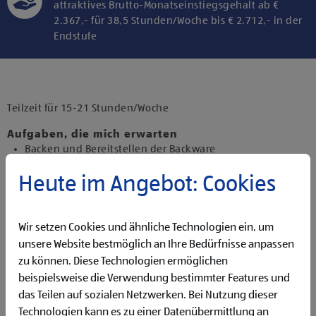
attraktives Brutto-Monatseinstiegsgehalt ab €
2.367,- für 38,5 Stunden/Woche bis € 2.712,- in der
Endstufe
Klicke hier und stimme der Nutzung von
Diensten bzw. Technologien von
Drittanbietern zu, um diesen Inhalt
Teilzeit für 15-21 Stunden/Woche
anzuzeigen.
Aufgaben, die mich erwarten
Backen und Bereitstellen der Backware
Organisieren und Bewirtschaften der Regale
Heute im Angebot: Cookies
Präsentieren von Obst und Gemüse sowie Durchführen
von Qualitätskontrollen
Beantworten von Kund:innenanfragen
Reinigen der Filiale
Wir setzen Cookies und ähnliche Technologien ein, um
Betreuen der Pfandrückgabeautomaten
unsere Website bestmöglich an Ihre Bedürfnisse anpassen
zu können. Diese Technologien ermöglichen
Qualifikationen, die ich mitbringe
beispielsweise die Verwendung bestimmter Features und
Flexibilität für Früh- und Spätdienste (Montag bis
das Teilen auf sozialen Netzwerken. Bei Nutzung dieser
Samstag)
Technologien kann es zu einer Datenübermittlung an