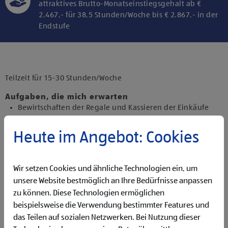
attraktives Brutto-Monatseinstiegsgehalt ab €
2.467,- für 38,5 Stunden/Woche bis € 2.867,- in der
Endstufe
Klicke hier und stimme der Nutzung von
Diensten bzw. Technologien von
Drittanbietern zu, um diesen Inhalt
Teilzeit für 15-30 Stunden/Woche
anzuzeigen.
Aufgaben, die mich erwarten
Bewirtschaften der Regale und Kassieren der Einkäufe
Backen und Bereitstellen der Backware
Präsentieren von Obst und Gemüse sowie Durchführen
Heute im Angebot: Cookies
von Qualitätskontrollen
Beantworten von Kund:innenanfragen
Reinigen der Filiale
Wir setzen Cookies und ähnliche Technologien ein, um
Betreuen der Pfandrückgabeautomaten
unsere Website bestmöglich an Ihre Bedürfnisse anpassen
zu können. Diese Technologien ermöglichen
Qualifikationen, die ich mitbringe
beispielsweise die Verwendung bestimmter Features und
abgeschlossene Ausbildung und Berufserfahrung von
das Teilen auf sozialen Netzwerken. Bei Nutzung dieser
Vorteil