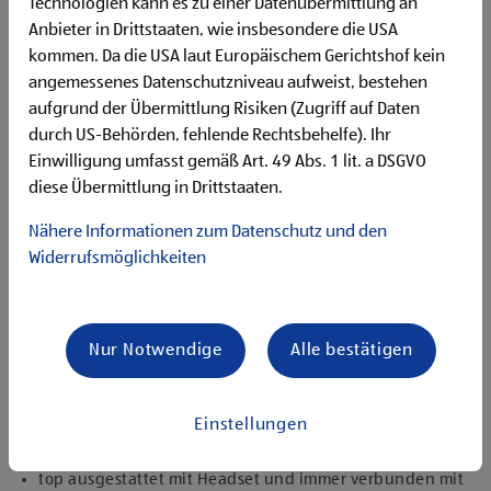
Deutschgrundkenntnisse für die Kommunikation mit
Technologien kann es zu einer Datenübermittlung an
unseren Kund:innen
Anbieter in Drittstaaten, wie insbesondere die USA
Flexibilität für Früh- und Spätdienste (Montag bis
kommen. Da die USA laut Europäischem Gerichtshof kein
Samstag)
angemessenes Datenschutzniveau aufweist, bestehen
Begeisterung im Handel zu arbeiten und den
aufgrund der Übermittlung Risiken (Zugriff auf Daten
Unternehmenserfolg mitzugestalten
durch US-Behörden, fehlende Rechtsbehelfe). Ihr
Freude an der Arbeit im Team für ein motiviertes
Einwilligung umfasst gemäß Art. 49 Abs. 1 lit. a DSGVO
Miteinander
diese Übermittlung in Drittstaaten.
Bereitschaft zu körperlich anspruchsvollen Tätigkeiten
freundlich im Umgang mit Kund:innen für eine
Nähere Informationen zum Datenschutz und den
angenehme Einkaufsatmosphäre
Widerrufsmöglichkeiten
zuverlässige und organisierte Arbeitsweise zur
gewissenhaften Erledigung der Aufgaben
Nur Notwendige
Alle bestätigen
Angebote, die mich überzeugen
attraktive Teilzeitoptionen
vielseitiges und verantwortungsvolles Tätigkeitsfeld
Einstellungen
umfangreiche Einarbeitung und individuelles
Onboarding
top ausgestattet mit Headset und immer verbunden mit