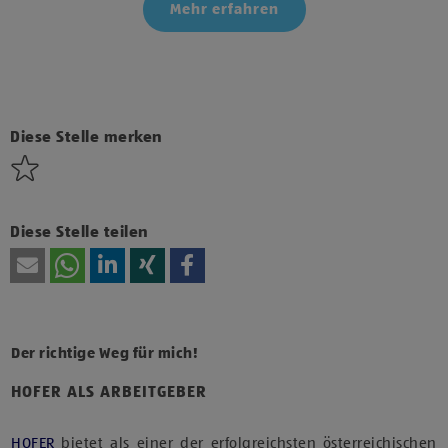
Mehr erfahren
Klicke hier und stimme der Nutzung von Diensten bzw.
Technologien von Drittanbietern zu, um diesen Inhalt
anzuzeigen.
Diese Stelle merken
Diese Stelle teilen
Der richtige Weg für mich!
HOFER ALS ARBEITGEBER
HOFER
bietet als einer der erfolgreichsten österreichischen