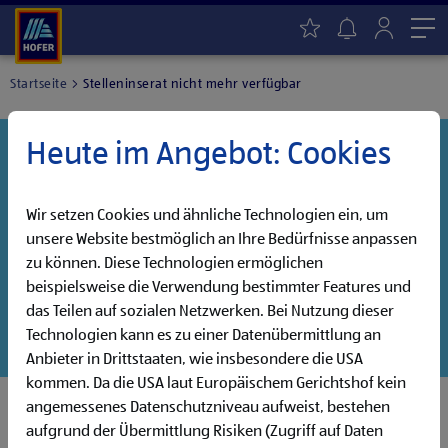
Me
Startseite
Stelleninserat nicht mehr verfügbar
Heute im Angebot: Cookies
Danke für dein Interesse!
Diese Stelle wurde leider bereits besetzt, aber wir
haben noch weitere Jobs, die auf dich warten!
Wir setzen Cookies und ähnliche Technologien ein, um
unsere Website bestmöglich an Ihre Bedürfnisse anpassen
Entdecke unsere offenen Jobs oder abonniere deinen
zu können. Diese Technologien ermöglichen
persönlichen Jobalarm:
beispielsweise die Verwendung bestimmter Features und
das Teilen auf sozialen Netzwerken. Bei Nutzung dieser
Jobsuche
Jobalarm
Technologien kann es zu einer Datenübermittlung an
Anbieter in Drittstaaten, wie insbesondere die USA
kommen. Da die USA laut Europäischem Gerichtshof kein
angemessenes Datenschutzniveau aufweist, bestehen
aufgrund der Übermittlung Risiken (Zugriff auf Daten