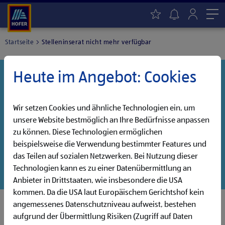
Me
Startseite
Stelleninserat nicht mehr verfügbar
Heute im Angebot: Cookies
Danke für dein Interesse!
Diese Stelle wurde leider bereits besetzt, aber wir
haben noch weitere Jobs, die auf dich warten!
Wir setzen Cookies und ähnliche Technologien ein, um
unsere Website bestmöglich an Ihre Bedürfnisse anpassen
Entdecke unsere offenen Jobs oder abonniere deinen
zu können. Diese Technologien ermöglichen
persönlichen Jobalarm:
beispielsweise die Verwendung bestimmter Features und
das Teilen auf sozialen Netzwerken. Bei Nutzung dieser
Jobsuche
Jobalarm
Technologien kann es zu einer Datenübermittlung an
Anbieter in Drittstaaten, wie insbesondere die USA
kommen. Da die USA laut Europäischem Gerichtshof kein
angemessenes Datenschutzniveau aufweist, bestehen
aufgrund der Übermittlung Risiken (Zugriff auf Daten