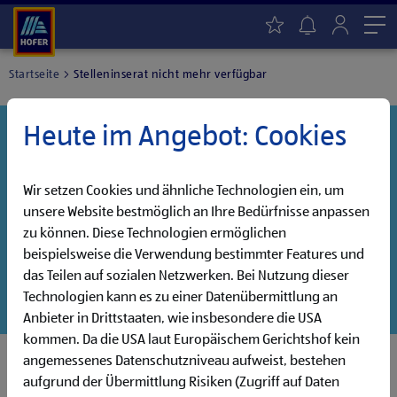
Me
Startseite
Stelleninserat nicht mehr verfügbar
Heute im Angebot: Cookies
Danke für dein Interesse!
Diese Stelle wurde leider bereits besetzt, aber wir
haben noch weitere Jobs, die auf dich warten!
Wir setzen Cookies und ähnliche Technologien ein, um
unsere Website bestmöglich an Ihre Bedürfnisse anpassen
Entdecke unsere offenen Jobs oder abonniere deinen
zu können. Diese Technologien ermöglichen
persönlichen Jobalarm:
beispielsweise die Verwendung bestimmter Features und
das Teilen auf sozialen Netzwerken. Bei Nutzung dieser
Jobsuche
Jobalarm
Technologien kann es zu einer Datenübermittlung an
Anbieter in Drittstaaten, wie insbesondere die USA
kommen. Da die USA laut Europäischem Gerichtshof kein
angemessenes Datenschutzniveau aufweist, bestehen
aufgrund der Übermittlung Risiken (Zugriff auf Daten