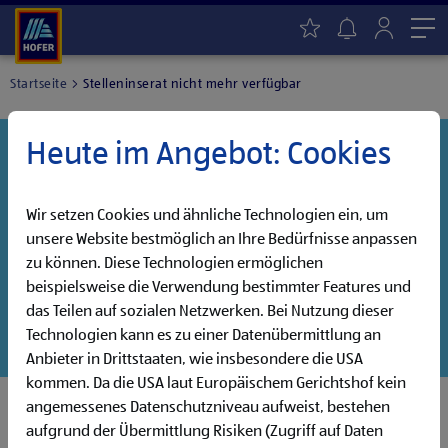
Me
Startseite
Stelleninserat nicht mehr verfügbar
Heute im Angebot: Cookies
Danke für dein Interesse!
Diese Stelle wurde leider bereits besetzt, aber wir
haben noch weitere Jobs, die auf dich warten!
Wir setzen Cookies und ähnliche Technologien ein, um
unsere Website bestmöglich an Ihre Bedürfnisse anpassen
Entdecke unsere offenen Jobs oder abonniere deinen
zu können. Diese Technologien ermöglichen
persönlichen Jobalarm:
beispielsweise die Verwendung bestimmter Features und
das Teilen auf sozialen Netzwerken. Bei Nutzung dieser
Jobsuche
Jobalarm
Technologien kann es zu einer Datenübermittlung an
Anbieter in Drittstaaten, wie insbesondere die USA
kommen. Da die USA laut Europäischem Gerichtshof kein
angemessenes Datenschutzniveau aufweist, bestehen
aufgrund der Übermittlung Risiken (Zugriff auf Daten