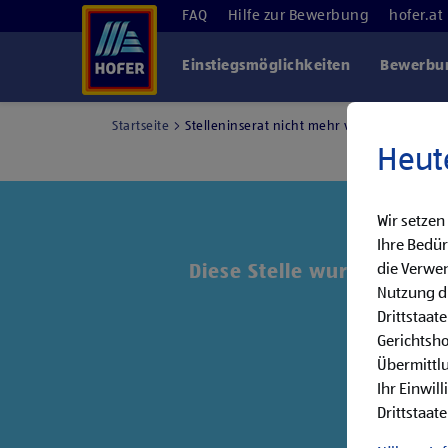
FAQ
Hilfe zur Bewerbung
hofer.at
Einstiegsmöglichkeiten
Bewerbun
Startseite
Stelleninserat nicht mehr verfügbar
Heut
Wir setzen
Ihre Bedür
die Verwen
Diese Stelle wurde leider 
Nutzung di
Drittstaat
Entde
Gerichtsh
Übermittlu
Ihr Einwil
Drittstaate