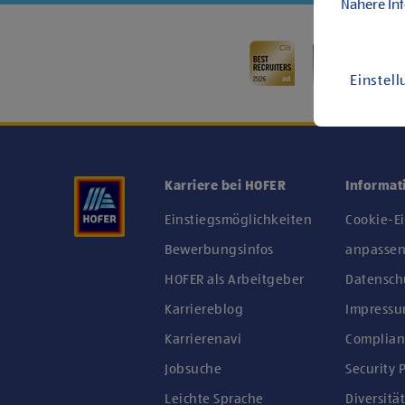
Nähere In
Einstel
Karriere bei HOFER
Informat
Einstiegsmöglichkeiten
Cookie-E
Bewerbungsinfos
anpasse
HOFER als Arbeitgeber
Datensch
Karriereblog
Impress
Karrierenavi
Complian
Jobsuche
Security P
Leichte Sprache
Diversität