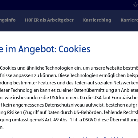
gsinfo
HOFER als Arbeitgeber
Karriereblog
Karrier
e im Angebot: Cookies
 Cookies und ähnliche Technologien ein, um unsere Website bestmö
Danke für dein Interesse!
fnisse anpassen zu können. Diese Technologien ermöglichen beisp
dung bestimmter Features und das Teilen auf sozialen Netzwerken
bereits besetzt, aber wir haben noch weitere
eser Technologien kann es zu einer Datenübermittlung an Anbieter
en, wie insbesondere die USA kommen. Da die USA laut Europäisch
cke unsere offenen Jobs oder abonniere deinen persönlichen Job
of kein angemessenes Datenschutzniveau aufweist, bestehen aufg
ng Risiken (Zugriff auf Daten durch US-Behörden, fehlende Rechts
ligung umfasst gemäß Art. 49 Abs. 1 lit. a DSGVO diese Übermittlung
Jobsuche
Jobalarm
n.