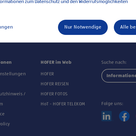
formationen zum Datenschutz und den Widerrufsmöglichkeiten
lungen
Nur Notwendige
Alle b
ionen
HOFER im Web
Suche nach:
instellungen
HOFER
Information
n
HOFER REISEN
utzhinweis /
HOFER FOTOS
Folge uns:
um
HoT - HOFER TELEKOM
ce
olicy