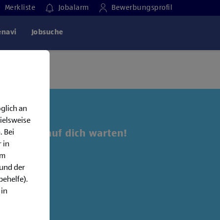
Merkliste
Jobalarm
Bewerbungsprofil
enavi
Jobsuche
glich an
ielsweise
. Bei
 Jobs, die auf dich warten!
 in
em
alarm:
rund der
behelfe).
 in