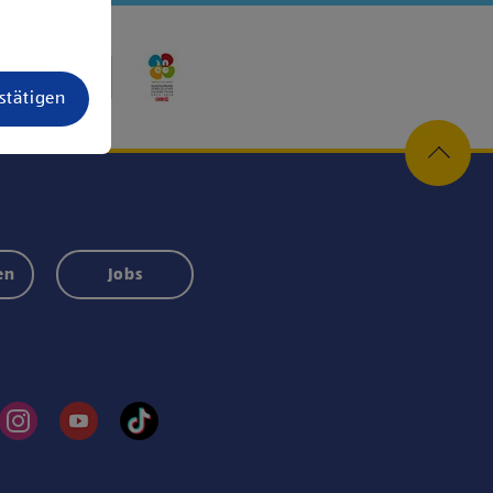
estätigen
en
Jobs