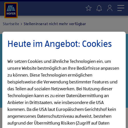
Me
Startseite
Stelleninserat nicht mehr verfügbar
Heute im Angebot: Cookies
Danke für dein Interesse!
Diese Stelle wurde leider bereits besetzt, aber wir
haben noch weitere Jobs, die auf dich warten!
Wir setzen Cookies und ähnliche Technologien ein, um
unsere Website bestmöglich an Ihre Bedürfnisse anpassen
Entdecke unsere offenen Jobs oder abonniere deinen
zu können. Diese Technologien ermöglichen
persönlichen Jobalarm:
beispielsweise die Verwendung bestimmter Features und
das Teilen auf sozialen Netzwerken. Bei Nutzung dieser
Jobsuche
Jobalarm
Technologien kann es zu einer Datenübermittlung an
Anbieter in Drittstaaten, wie insbesondere die USA
kommen. Da die USA laut Europäischem Gerichtshof kein
angemessenes Datenschutzniveau aufweist, bestehen
aufgrund der Übermittlung Risiken (Zugriff auf Daten