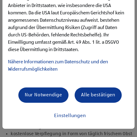
Begeisterung im Handel zu arbeiten und den
Anbieter in Drittstaaten, wie insbesondere die USA
Unternehmenserfolg mitzugestalten
kommen. Da die USA laut Europäischem Gerichtshof kein
Freude an der Arbeit im Team für ein motiviertes
angemessenes Datenschutzniveau aufweist, bestehen
Miteinander
Bereitschaft zu körperlich anspruchsvollen Tätigkeiten
aufgrund der Übermittlung Risiken (Zugriff auf Daten
freundlich im Umgang mit Kund:innen für eine
durch US-Behörden, fehlende Rechtsbehelfe). Ihr
angenehme Einkaufsatmosphäre
Einwilligung umfasst gemäß Art. 49 Abs. 1 lit. a DSGVO
zuverlässige und organisierte Arbeitsweise zur
diese Übermittlung in Drittstaaten.
gewissenhaften Erledigung der Aufgaben
Nähere Informationen zum Datenschutz und den
Angebote, die mich überzeugen
Widerrufsmöglichkeiten
attraktive Teilzeitoptionen, auch als Studentenjob
geeignet
vielseitiges Tätigkeitsfeld
umfangreiche Einarbeitung und individuelles
Nur Notwendige
Alle bestätigen
Onboarding
top ausgestattet mit Headset und immer verbunden mit
dem Team
Einstellungen
zielgerichtete E-Learning Module zur fachlichen
Weiterbildung
kostenlose Verpflegung in Form von täglich frischem Obst