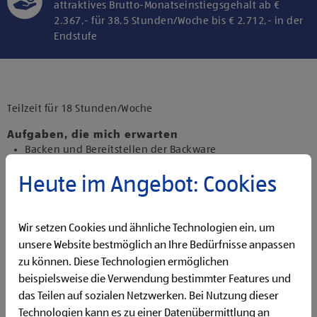
attraktives Brutto-Monatseinstiegsgehalt ab €
2.367,- für 38,5 Stunden/Woche bis € 2.712,- in der
Endstufe
Klicke hier und stimme der Nutzung von
Diensten bzw. Technologien von
Drittanbietern zu, um diesen Inhalt
Teilzeit für 18 Stunden/Woche
anzuzeigen.
Aufgaben, die mich erwarten
Backen und Bereitstellen der Backware
Organisieren und Bewirtschaften der Regale
Heute im Angebot: Cookies
Präsentieren von Obst und Gemüse sowie Durchführen
von Qualitätskontrollen
Beantworten von Kund:innenanfragen
Reinigen der Filiale
Wir setzen Cookies und ähnliche Technologien ein, um
Betreuen der Pfandrückgabeautomaten
unsere Website bestmöglich an Ihre Bedürfnisse anpassen
zu können. Diese Technologien ermöglichen
Qualifikationen, die ich mitbringe
beispielsweise die Verwendung bestimmter Features und
Flexibilität für Früh- und Spätdienste (Montag bis
das Teilen auf sozialen Netzwerken. Bei Nutzung dieser
Samstag)
Technologien kann es zu einer Datenübermittlung an