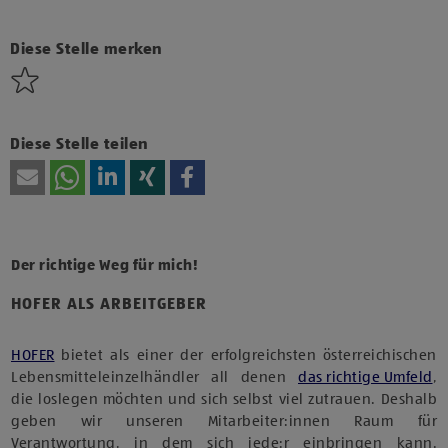
Klicke hier und stimme der Nutzung von Diensten bzw.
Technologien von Drittanbietern zu, um diesen Inhalt
anzuzeigen.
Diese Stelle merken
Diese Stelle teilen
Der richtige Weg für mich!
HOFER ALS ARBEITGEBER
HOFER
bietet als einer der erfolgreichsten österreichischen
Lebensmitteleinzelhändler all denen
das richtige Umfeld
,
die loslegen möchten und sich selbst viel zutrauen. Deshalb
geben wir unseren Mitarbeiter:innen Raum für
Verantwortung, in dem sich jede:r einbringen kann.