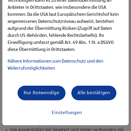
Technologien kann es zu einer Datenübermittlung an
Flexibilität für Früh- und Spätdienste (Montag bis
Anbieter in Drittstaaten, wie insbesondere die USA
Samstag)
kommen. Da die USA laut Europäischem Gerichtshof kein
Begeisterung im Handel zu arbeiten und den
Unternehmenserfolg mitzugestalten
angemessenes Datenschutzniveau aufweist, bestehen
Freude an der Arbeit im Team für ein motiviertes
aufgrund der Übermittlung Risiken (Zugriff auf Daten
Miteinander
durch US-Behörden, fehlende Rechtsbehelfe). Ihr
Bereitschaft zu körperlich anspruchsvollen Tätigkeiten
Einwilligung umfasst gemäß Art. 49 Abs. 1 lit. a DSGVO
freundlich im Umgang mit Kund:innen für eine
diese Übermittlung in Drittstaaten.
angenehme Einkaufsatmosphäre
zuverlässige und organisierte Arbeitsweise zur
Nähere Informationen zum Datenschutz und den
gewissenhaften Erledigung der Aufgaben
Widerrufsmöglichkeiten
Angebote, die mich überzeugen
1.000 € HOFER Reisen- oder Warengutschein und
zusätzlich 1.500 € bei ausgezeichnetem Erfolg
Nur Notwendige
Alle bestätigen
Erfolgsprämien bei positivem Lehrabschluss (guter Erfolg:
500 € HOFER Reisen- oder Warengutschein, bestanden:
150 €)
Einstellungen
Extraurlaub bei Lehre mit Matura
rasche Aufstiegsmöglichkeiten
top ausgestattet mit Headset und immer verbunden mit