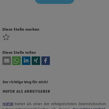
Klicke hier und stimme der Nutzung von Diensten bzw.
Technologien von Drittanbietern zu, um diesen Inhalt
anzuzeigen.
Diese Stelle merken
Diese Stelle teilen
Der richtige Weg für mich!
HOFER ALS ARBEITGEBER
HOFER
bietet als einer der erfolgreichsten österreichischen