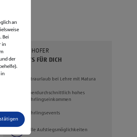
glich an
ielsweise
. Bei
 in
UNSERE HOFER
em
rund der
BENEFITS FÜR DICH
behelfe).
 in
Extraurlaub bei Lehre mit Matura
Überdurchschnittlich hohes
Lehrlingseinkommen
Lehrlingsevents
estätigen
Tolle Aufstiegsmöglichkeiten