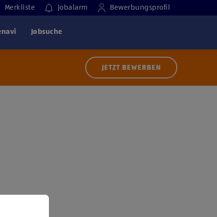
Merkliste
Jobalarm
Bewerbungsprofil
enavi
Jobsuche
JETZT BEWERBEN
 der Nutzung von Diensten bzw. Technologien von
ern zu, um diesen Inhalt anzuzeigen.