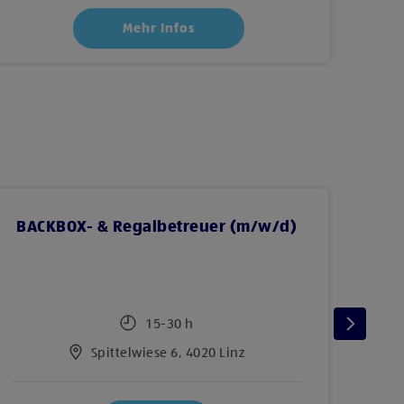
Mehr Infos
BACKBOX- & Regalbetreuer (m/w/d)
F
15-30 h
Spittelwiese 6, 4020 Linz