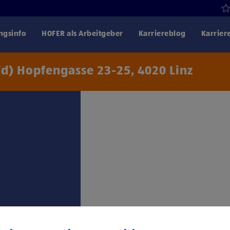
gsinfo
HOFER als Arbeitgeber
Karriereblog
Karrier
d) Hopfengasse 23-25, 4020 Linz
Klicke hier und stimme
Drittanbiet
trag: 1. Lehrjahr €