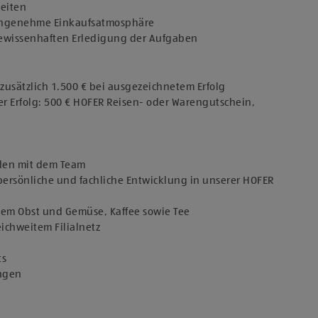
keiten
 angenehme Einkaufsatmosphäre
 gewissenhaften Erledigung der Aufgaben
usätzlich 1.500 € bei ausgezeichnetem Erfolg
er Erfolg: 500 € HOFER Reisen- oder Warengutschein,
den mit dem Team
persönliche und fachliche Entwicklung in unserer HOFER
chem Obst und Gemüse, Kaffee sowie Tee
eichweitem Filialnetz
ts
ungen