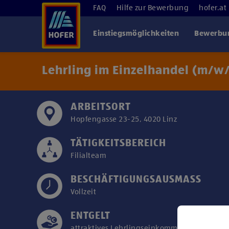
FAQ
Hilfe zur Bewerbung
hofer.at
Einstiegsmöglichkeiten
Bewerbun
Lehrling im Einzelhandel (m/w/
ARBEITSORT
Hopfengasse 23-25, 4020 Linz
TÄTIGKEITSBEREICH
Filialteam
BESCHÄFTIGUNGSAUSMASS
Vollzeit
ENTGELT
attraktives Lehrlingseinkommen/Kollektivver