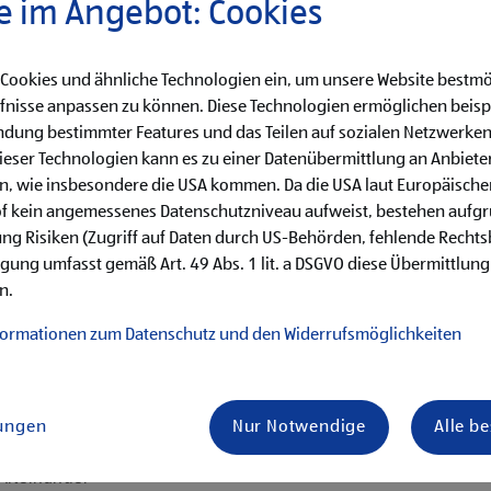
e im Angebot: Cookies
0,-, 3. Lehrjahr €
 Cookies und ähnliche Technologien ein, um unsere Website bestmö
fnisse anpassen zu können. Diese Technologien ermöglichen beisp
dung bestimmter Features und das Teilen auf sozialen Netzwerken
eser Technologien kann es zu einer Datenübermittlung an Anbieter
en, wie insbesondere die USA kommen. Da die USA laut Europäisch
käufe
of kein angemessenes Datenschutzniveau aufweist, bestehen aufg
hren von Qualitätskontrollen
ng Risiken (Zugriff auf Daten durch US-Behörden, fehlende Rechts
ligung umfasst gemäß Art. 49 Abs. 1 lit. a DSGVO diese Übermittlung
her Aufgaben
n.
en erster Führungstätigkeiten
formationen zum Datenschutz und den Widerrufsmöglichkeiten
lungen
Nur Notwendige
Alle b
is Samstag)
ternehmenserfolg mitzugestalten
 Miteinander