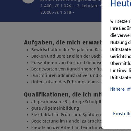
Heut
1.400,-/€ 1.026,-, 2. Lehrjahr € 1.600,-/€ 1.20
2.000,-/€ 1.518,-
Wir setzen
Ihre Bedür
die Verwen
Aufgaben, die mich erwarten
Nutzung di
Drittstaat
Bewirtschaften der Regale und Kassieren der Ein
Backen und Bereitstellen der Backware
Gerichtsh
Präsentieren von Obst und Gemüse sowie Durchfü
Übermittlu
Beantworten von Kund:innenanfragen
Ihr Einwil
Durchführen administrativer und organisatorisc
Drittstaate
Unterstützen des Führungsteams sowie Übernehm
Nähere In
Qualifikationen, die ich mitbringe
abgeschlossene 9-jährige Schulpflicht
gute Allgemeinbildung
Einstel
Flexibilität für Früh- und Spätdienste (Montag b
Begeisterung im Handel zu arbeiten und den Un
Freude an der Arbeit im Team für ein motiviertes