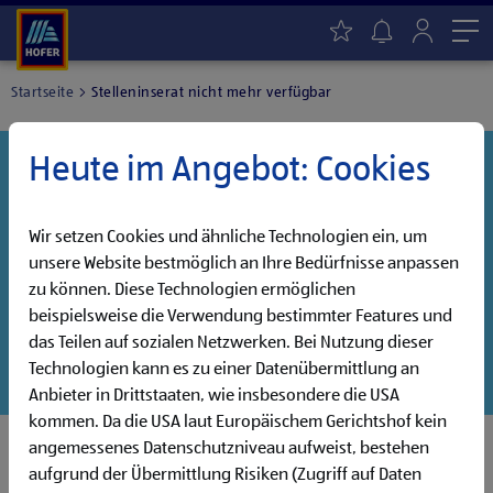
Me
Startseite
Stelleninserat nicht mehr verfügbar
Heute im Angebot: Cookies
Danke für dein Interesse!
Diese Stelle wurde leider bereits besetzt, aber wir
haben noch weitere Jobs, die auf dich warten!
Wir setzen Cookies und ähnliche Technologien ein, um
unsere Website bestmöglich an Ihre Bedürfnisse anpassen
Entdecke unsere offenen Jobs oder abonniere deinen
zu können. Diese Technologien ermöglichen
persönlichen Jobalarm:
beispielsweise die Verwendung bestimmter Features und
das Teilen auf sozialen Netzwerken. Bei Nutzung dieser
Jobsuche
Jobalarm
Technologien kann es zu einer Datenübermittlung an
Anbieter in Drittstaaten, wie insbesondere die USA
kommen. Da die USA laut Europäischem Gerichtshof kein
angemessenes Datenschutzniveau aufweist, bestehen
aufgrund der Übermittlung Risiken (Zugriff auf Daten