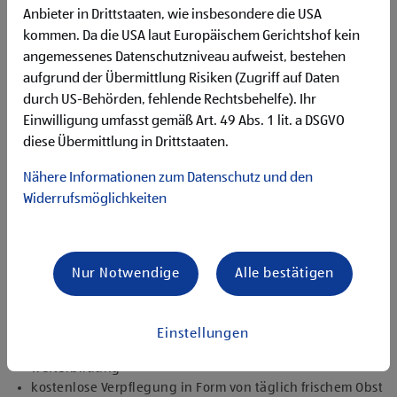
Begeisterung im Handel zu arbeiten und den
Anbieter in Drittstaaten, wie insbesondere die USA
Unternehmenserfolg mitzugestalten
kommen. Da die USA laut Europäischem Gerichtshof kein
Freude an der Arbeit im Team für ein motiviertes
angemessenes Datenschutzniveau aufweist, bestehen
Miteinander
aufgrund der Übermittlung Risiken (Zugriff auf Daten
Bereitschaft zu körperlich anspruchsvollen Tätigkeiten
freundlich im Umgang mit Kund:innen für eine
durch US-Behörden, fehlende Rechtsbehelfe). Ihr
angenehme Einkaufsatmosphäre
Einwilligung umfasst gemäß Art. 49 Abs. 1 lit. a DSGVO
zuverlässige und organisierte Arbeitsweise zur
diese Übermittlung in Drittstaaten.
gewissenhaften Erledigung der Aufgaben
Nähere Informationen zum Datenschutz und den
Angebote, die mich überzeugen
Widerrufsmöglichkeiten
attraktive Teilzeitoptionen, auch als Studentenjob
geeignet
vielseitiges Tätigkeitsfeld
umfangreiche Einarbeitung und individuelles
Nur Notwendige
Alle bestätigen
Onboarding
top ausgestattet mit Headset und immer verbunden mit
dem Team
Einstellungen
zielgerichtete E-Learning Module zur fachlichen
Weiterbildung
kostenlose Verpflegung in Form von täglich frischem Obst