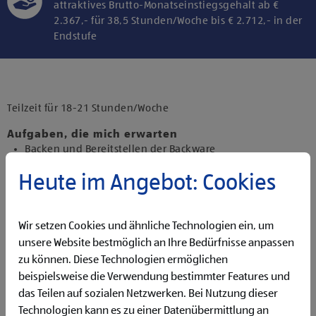
attraktives Brutto-Monatseinstiegsgehalt ab €
2.367,- für 38,5 Stunden/Woche bis € 2.712,- in der
Endstufe
Klicke hier und stimme der Nutzung von
Diensten bzw. Technologien von
Drittanbietern zu, um diesen Inhalt
Teilzeit für 18-21 Stunden/Woche
anzuzeigen.
Aufgaben, die mich erwarten
Backen und Bereitstellen der Backware
Organisieren und Bewirtschaften der Regale
Heute im Angebot: Cookies
Präsentieren von Obst und Gemüse sowie Durchführen
von Qualitätskontrollen
Beantworten von Kund:innenanfragen
Wir setzen Cookies und ähnliche Technologien ein, um
Reinigen der Filiale
Betreuen der Pfandrückgabeautomaten
unsere Website bestmöglich an Ihre Bedürfnisse anpassen
zu können. Diese Technologien ermöglichen
Qualifikationen, die ich mitbringe
beispielsweise die Verwendung bestimmter Features und
Flexibilität für Früh- und Spätdienste (Montag bis
das Teilen auf sozialen Netzwerken. Bei Nutzung dieser
Samstag)
Technologien kann es zu einer Datenübermittlung an