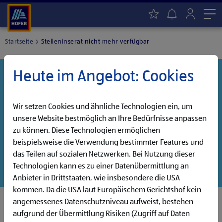
Me
Startseite
Stelleninserat nicht mehr verfügbar
Heute im Angebot: Cookies
Danke für dein Interesse!
Diese Stelle wurde leider bereits besetzt, aber wir
haben noch weitere Jobs, die auf dich warten!
Wir setzen Cookies und ähnliche Technologien ein, um
unsere Website bestmöglich an Ihre Bedürfnisse anpassen
Entdecke unsere offenen Jobs oder abonniere deinen
zu können. Diese Technologien ermöglichen
persönlichen Jobalarm:
beispielsweise die Verwendung bestimmter Features und
das Teilen auf sozialen Netzwerken. Bei Nutzung dieser
Jobsuche
Jobalarm
Technologien kann es zu einer Datenübermittlung an
Anbieter in Drittstaaten, wie insbesondere die USA
kommen. Da die USA laut Europäischem Gerichtshof kein
angemessenes Datenschutzniveau aufweist, bestehen
aufgrund der Übermittlung Risiken (Zugriff auf Daten