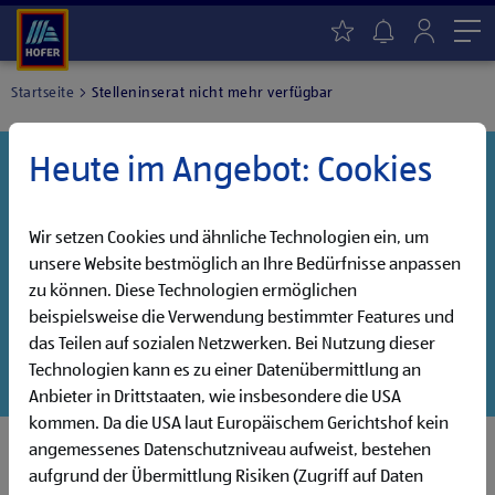
Me
Startseite
Stelleninserat nicht mehr verfügbar
Heute im Angebot: Cookies
Danke für dein Interesse!
Diese Stelle wurde leider bereits besetzt, aber wir
haben noch weitere Jobs, die auf dich warten!
Wir setzen Cookies und ähnliche Technologien ein, um
unsere Website bestmöglich an Ihre Bedürfnisse anpassen
Entdecke unsere offenen Jobs oder abonniere deinen
zu können. Diese Technologien ermöglichen
persönlichen Jobalarm:
beispielsweise die Verwendung bestimmter Features und
das Teilen auf sozialen Netzwerken. Bei Nutzung dieser
Jobsuche
Jobalarm
Technologien kann es zu einer Datenübermittlung an
Anbieter in Drittstaaten, wie insbesondere die USA
kommen. Da die USA laut Europäischem Gerichtshof kein
angemessenes Datenschutzniveau aufweist, bestehen
aufgrund der Übermittlung Risiken (Zugriff auf Daten