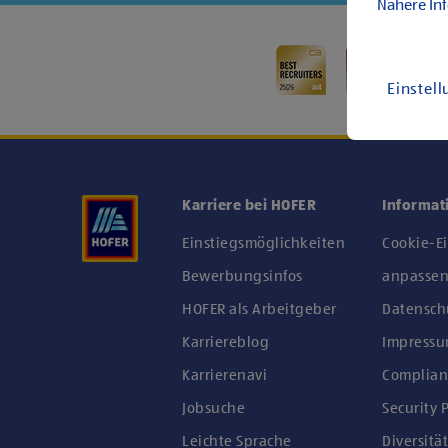
Nähere In
Einstel
Karriere bei HOFER
Informat
Einstiegsmöglichkeiten
Cookie-E
Bewerbungsinfos
anpasse
HOFER als Arbeitgeber
Datensch
Karriereblog
Impress
Karrierenavi
Complian
Jobsuche
Security P
Leichte Sprache
Diversität