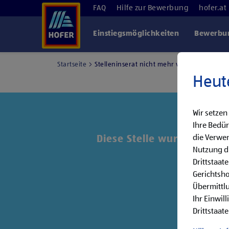
FAQ
Hilfe zur Bewerbung
hofer.at
Einstiegsmöglichkeiten
Bewerbun
Startseite
Stelleninserat nicht mehr verfügbar
Heut
Wir setzen
Ihre Bedür
die Verwen
Diese Stelle wurde leider 
Nutzung di
Drittstaat
Entde
Gerichtsh
Übermittlu
Ihr Einwil
Drittstaate