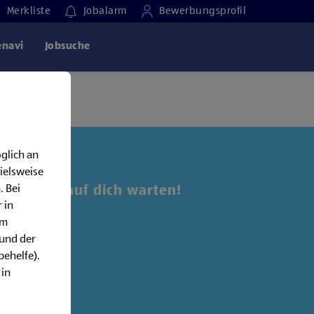
Merkliste
Jobalarm
Bewerbungsprofil
enavi
Jobsuche
glich an
ielsweise
. Bei
 Jobs, die auf dich warten!
 in
em
alarm:
rund der
behelfe).
 in