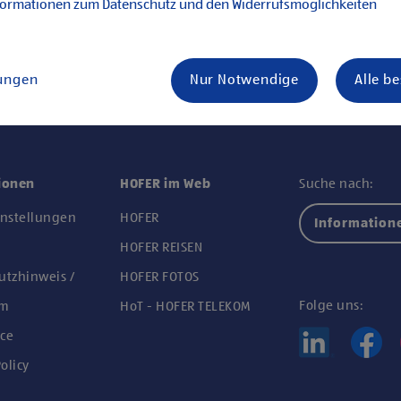
formationen zum Datenschutz und den Widerrufsmöglichkeiten
lungen
Nur Notwendige
Alle b
ionen
HOFER im Web
Suche nach:
instellungen
HOFER
Information
n
HOFER REISEN
utzhinweis /
HOFER FOTOS
Folge uns:
um
HoT - HOFER TELEKOM
ce
olicy