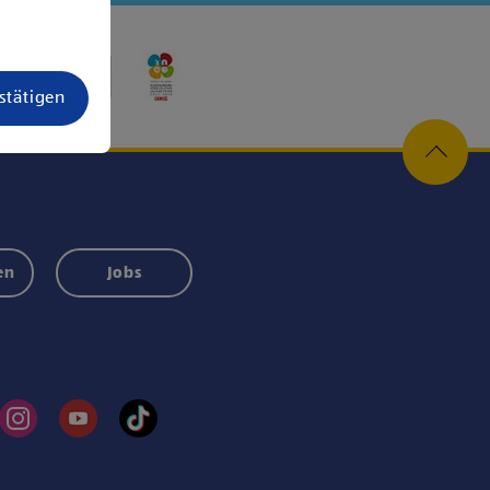
estätigen
en
Jobs