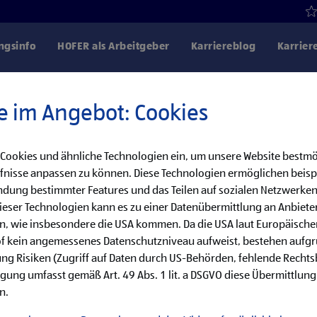
gsinfo
HOFER als Arbeitgeber
Karriereblog
Karrier
e im Angebot: Cookies
 Cookies und ähnliche Technologien ein, um unsere Website bestmö
Danke für dein Interesse!
fnisse anpassen zu können. Diese Technologien ermöglichen beisp
dung bestimmter Features und das Teilen auf sozialen Netzwerken
bereits besetzt, aber wir haben noch weitere
eser Technologien kann es zu einer Datenübermittlung an Anbieter
en, wie insbesondere die USA kommen. Da die USA laut Europäisch
cke unsere offenen Jobs oder abonniere deinen persönlichen Job
of kein angemessenes Datenschutzniveau aufweist, bestehen aufg
ng Risiken (Zugriff auf Daten durch US-Behörden, fehlende Rechts
ligung umfasst gemäß Art. 49 Abs. 1 lit. a DSGVO diese Übermittlung
Jobsuche
Jobalarm
n.