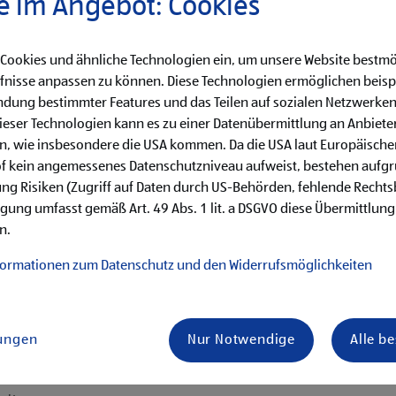
e im Angebot: Cookies
 Cookies und ähnliche Technologien ein, um unsere Website bestmö
fnisse anpassen zu können. Diese Technologien ermöglichen beisp
dung bestimmter Features und das Teilen auf sozialen Netzwerken
eser Technologien kann es zu einer Datenübermittlung an Anbieter
en, wie insbesondere die USA kommen. Da die USA laut Europäisch
en Aufgaben wie Bestandsmanagement und Präsentieren
of kein angemessenes Datenschutzniveau aufweist, bestehen aufg
ng Risiken (Zugriff auf Daten durch US-Behörden, fehlende Rechts
ligung umfasst gemäß Art. 49 Abs. 1 lit. a DSGVO diese Übermittlung
n.
formationen zum Datenschutz und den Widerrufsmöglichkeiten
von Vorteil
mit unseren Kund:innen
lungen
Nur Notwendige
Alle b
is Samstag)
ternehmenserfolg mitzugestalten
 Miteinander