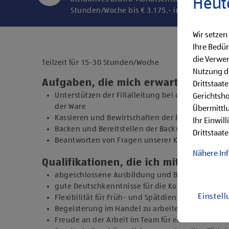
Heut
Stunden/Woche bis € 3.175,- in der Endstufe
Wir setzen
Ihre Bedür
die Verwen
Teilzeit für 15-30 Stunden/Woche
Nutzung di
Aufgaben, die mich erwarten
Drittstaat
Unterstützen der Filialleitung bei den täglich
Gerichtsh
der Ware
Übermittlu
Kassieren und Bewirtschaften der Regale
Ihr Einwil
Backen und Bereitstellen der Backware
Drittstaate
Beantworten von Fragen unserer Kund:innen
Nähere In
Qualifikationen, die ich mitbringe
abgeschlossene Ausbildung und Berufserfahrung 
gute Deutschkenntnisse für die Kommunikation 
Einstel
Flexibilität für Früh- und Spätdienste (Montag b
Begeisterung im Handel zu arbeiten und den Un
Freude an der Arbeit im Team für ein motiviertes