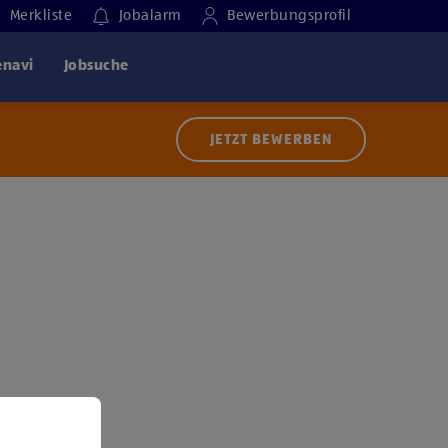
Merkliste
Jobalarm
Bewerbungsprofil
enavi
Jobsuche
JETZT BEWERBEN
 der Nutzung von Diensten bzw. Technologien von
ern zu, um diesen Inhalt anzuzeigen.