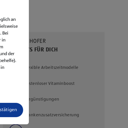
glich an
ielsweise
. Bei
 in
UNSERE HOFER
em
BENEFITS FÜR DICH
rund der
behelfe).
 in
Flexible Arbeitszeitmodelle
Kostenloser Vitaminboost
Vergünstigungen
estätigen
Krankenzusatzversicherung