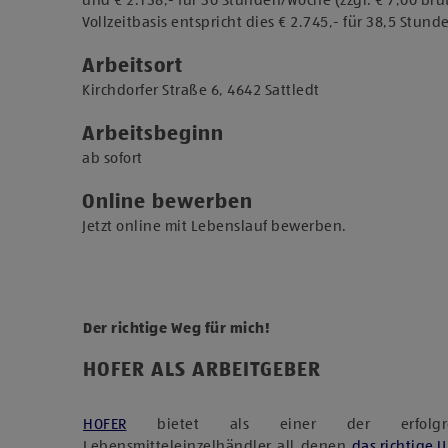
und € 2.138,- für 30 Stunden/Woche (zzgl. € 7,00 br
Vollzeitbasis entspricht dies € 2.745,- für 38,5 Stund
Arbeitsort
​Kirchdorfer Straße 6, 4642 Sattledt​
Arbeitsbeginn
​ab sofort​
Online bewerben
Jetzt online mit Lebenslauf bewerben.
Der richtige Weg für mich!
HOFER ALS ARBEITGEBER
HOFER
bietet als einer der erfolgreich
Lebensmitteleinzelhändler all denen
das richtige 