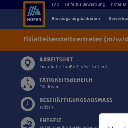
FAQ
Hilfe zur Bewerbung
hofer.at
Einstiegsmöglichkeiten
Bewerbun
Filialleiterstellvertreter (m/w/
ARBEITSORT
Kirchdorfer Straße 6, 4642 Sattledt
TÄTIGKEITSBEREICH
Filialteam
BESCHÄFTIGUNGSAUSMASS
Teilzeit
ENTGELT
attraktives Brutto-Monatseinstiegsgehalt ab 