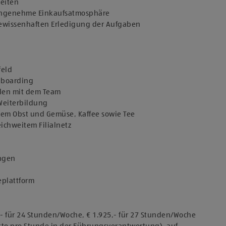
keiten
 angenehme Einkaufsatmosphäre
 gewissenhaften Erledigung der Aufgaben
feld
Onboarding
den mit dem Team
 Weiterbildung
chem Obst und Gemüse, Kaffee sowie Tee
eichweitem Filialnetz
ungen
eplattform
,- für 24 Stunden/Woche, € 1.925,- für 27 Stunden/Woche