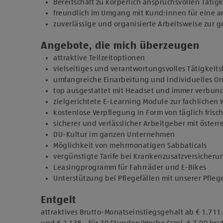
Bereitschaft zu körperlich anspruchsvollen Tätig
freundlich im Umgang mit Kund:innen für eine
zuverlässige und organisierte Arbeitsweise zur
Angebote, die mich überzeugen
attraktive Teilzeitoptionen
vielseitiges und verantwortungsvolles Tätigkeits
umfangreiche Einarbeitung und individuelles 
top ausgestattet mit Headset und immer verbun
zielgerichtete E-Learning Module zur fachlichen
kostenlose Verpflegung in Form von täglich fris
sicherer und verlässlicher Arbeitgeber mit österr
DU-Kultur im ganzen Unternehmen
Möglichkeit von mehrmonatigen Sabbaticals
vergünstigte Tarife bei Krankenzusatzversicher
Leasingprogramm für Fahrräder und E-Bikes
Unterstützung bei Pflegefällen mit unserer Pfleg
Entgelt
attraktives Brutto-Monatseinstiegsgehalt ab € 1.711