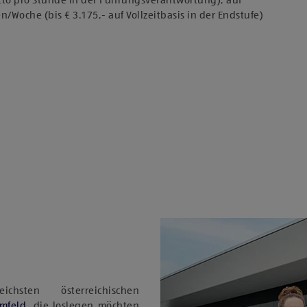
utto pro Stunde in der Führungsverantwortung), auf
en/Woche (bis € 3.175,- auf Vollzeitbasis in der Endstufe)
sten österreichischen
Umfeld
, die loslegen möchten