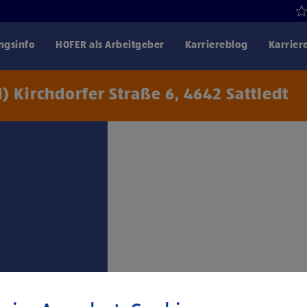
gsinfo
HOFER als Arbeitgeber
Karriereblog
Karrier
d) Kirchdorfer Straße 6, 4642 Sattledt
Klicke hier und stimme
Drittanbiet
€ 2.745,- für 38,5