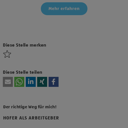
Mehr erfahren
Klicke hier und stimme der Nutzung von Diensten bzw.
Technologien von Drittanbietern zu, um diesen Inhalt
anzuzeigen.
Diese Stelle merken
Diese Stelle teilen
Der richtige Weg für mich!
HOFER ALS ARBEITGEBER