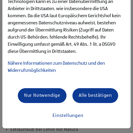
abgeschlossene 9-jährige Schulpflicht
Technologien kann es zu einer Datenübermittlung an
gute Allgemeinbildung
Anbieter in Drittstaaten, wie insbesondere die USA
Flexibilität für Früh- und Spätdienste (Montag bis
kommen. Da die USA laut Europäischem Gerichtshof kein
Samstag)
angemessenes Datenschutzniveau aufweist, bestehen
Begeisterung im Handel zu arbeiten und den
aufgrund der Übermittlung Risiken (Zugriff auf Daten
Unternehmenserfolg mitzugestalten
durch US-Behörden, fehlende Rechtsbehelfe). Ihr
Freude an der Arbeit im Team für ein motiviertes
Einwilligung umfasst gemäß Art. 49 Abs. 1 lit. a DSGVO
Miteinander
diese Übermittlung in Drittstaaten.
Bereitschaft zu körperlich anspruchsvollen Tätigkeiten
freundlich im Umgang mit Kund:innen für eine
Nähere Informationen zum Datenschutz und den
angenehme Einkaufsatmosphäre
Widerrufsmöglichkeiten
zuverlässige und organisierte Arbeitsweise zur
gewissenhaften Erledigung der Aufgaben
Angebote, die mich überzeugen
Nur Notwendige
Alle bestätigen
1.000 € HOFER Reisen- oder Warengutschein und
zusätzlich 1.500 € bei ausgezeichnetem Erfolg
Erfolgsprämien bei positivem Lehrabschluss (guter Erfolg:
Einstellungen
500 € HOFER Reisen- oder Warengutschein, bestanden:
150 €)
Extraurlaub bei Lehre mit Matura