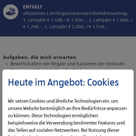
ENTGELT
attraktives Lehrlingseinkommen/Kollektivvertrag:
1. Lehrjahr € 1.400,-/€ 1.026,-, 2. Lehrjahr € 1.600,-/
€ 1.200,-, 3. Lehrjahr € 2.000,-/€ 1.518,-
Klicke hier und stimme der Nutzung von
Diensten bzw. Technologien von
Drittanbietern zu, um diesen Inhalt
Aufgaben, die mich erwarten
anzuzeigen.
Bewirtschaften der Regale und Kassieren der Einkäufe
Backen und Bereitstellen der Backware
Präsentieren von Obst und Gemüse sowie Durchführen
Heute im Angebot: Cookies
von Qualitätskontrollen
Beantworten von Kund:innenanfragen
Durchführen administrativer und organisatorischer
Wir setzen Cookies und ähnliche Technologien ein, um
Aufgaben
unsere Website bestmöglich an Ihre Bedürfnisse anpassen
Unterstützen des Führungsteams sowie Übernehmen
zu können. Diese Technologien ermöglichen
erster Führungstätigkeiten
beispielsweise die Verwendung bestimmter Features und
Qualifikationen, die ich mitbringe
das Teilen auf sozialen Netzwerken. Bei Nutzung dieser