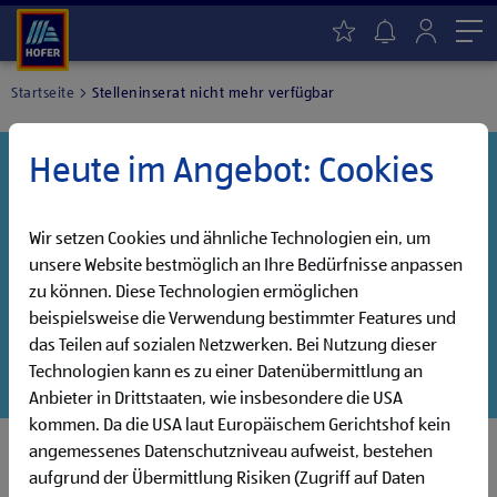
Me
Startseite
Stelleninserat nicht mehr verfügbar
Heute im Angebot: Cookies
Danke für dein Interesse!
Diese Stelle wurde leider bereits besetzt, aber wir
haben noch weitere Jobs, die auf dich warten!
Wir setzen Cookies und ähnliche Technologien ein, um
unsere Website bestmöglich an Ihre Bedürfnisse anpassen
Entdecke unsere offenen Jobs oder abonniere deinen
zu können. Diese Technologien ermöglichen
persönlichen Jobalarm:
beispielsweise die Verwendung bestimmter Features und
das Teilen auf sozialen Netzwerken. Bei Nutzung dieser
Jobsuche
Jobalarm
Technologien kann es zu einer Datenübermittlung an
Anbieter in Drittstaaten, wie insbesondere die USA
kommen. Da die USA laut Europäischem Gerichtshof kein
angemessenes Datenschutzniveau aufweist, bestehen
aufgrund der Übermittlung Risiken (Zugriff auf Daten