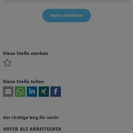
Mehr erfahren
Klicke hier und stimme der Nutzung von Diensten bzw.
Technologien von Drittanbietern zu, um diesen Inhalt
anzuzeigen.
Diese Stelle merken
Diese Stelle teilen
Der richtige Weg für mich!
HOFER ALS ARBEITGEBER