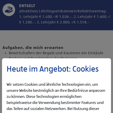
ENTGELT
attraktives Lehrlingseinkommen/Kollektivvertrag:
1. Lehrjahr € 1.400,-/€ 1.026,-, 2. Lehrjahr € 1.600,-/
€ 1.200,-, 3. Lehrjahr € 2.000,-/€ 1.518,-
Klicke hier und stimme der Nutzung von
Diensten bzw. Technologien von
Drittanbietern zu, um diesen Inhalt
Aufgaben, die mich erwarten
anzuzeigen.
Bewirtschaften der Regale und Kassieren der Einkäufe
Backen und Bereitstellen der Backware
Präsentieren von Obst und Gemüse sowie Durchführen
Heute im Angebot: Cookies
von Qualitätskontrollen
Beantworten von Kund:innenanfragen
Durchführen administrativer und organisatorischer
Wir setzen Cookies und ähnliche Technologien ein, um
Aufgaben
unsere Website bestmöglich an Ihre Bedürfnisse anpassen
Unterstützen des Führungsteams sowie Übernehmen
zu können. Diese Technologien ermöglichen
erster Führungstätigkeiten
beispielsweise die Verwendung bestimmter Features und
Qualifikationen, die ich mitbringe
das Teilen auf sozialen Netzwerken. Bei Nutzung dieser