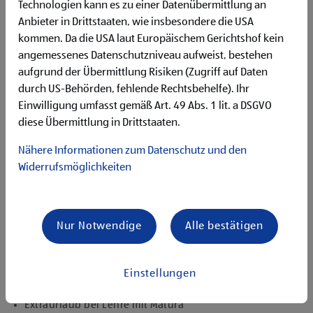
abgeschlossene 9-jährige Schulpflicht
Technologien kann es zu einer Datenübermittlung an
gute Allgemeinbildung
Anbieter in Drittstaaten, wie insbesondere die USA
Flexibilität für Früh- und Spätdienste (Montag bis
kommen. Da die USA laut Europäischem Gerichtshof kein
Samstag)
angemessenes Datenschutzniveau aufweist, bestehen
Begeisterung im Handel zu arbeiten und den
aufgrund der Übermittlung Risiken (Zugriff auf Daten
Unternehmenserfolg mitzugestalten
durch US-Behörden, fehlende Rechtsbehelfe). Ihr
Freude an der Arbeit im Team für ein motiviertes
Einwilligung umfasst gemäß Art. 49 Abs. 1 lit. a DSGVO
Miteinander
diese Übermittlung in Drittstaaten.
Bereitschaft zu körperlich anspruchsvollen Tätigkeiten
freundlich im Umgang mit Kund:innen für eine
Nähere Informationen zum Datenschutz und den
angenehme Einkaufsatmosphäre
Widerrufsmöglichkeiten
zuverlässige und organisierte Arbeitsweise zur
gewissenhaften Erledigung der Aufgaben
Angebote, die mich überzeugen
Nur Notwendige
Alle bestätigen
1.000 € HOFER Reisen- oder Warengutschein und
zusätzlich 1.500 € bei ausgezeichnetem Erfolg
Erfolgsprämien bei positivem Lehrabschluss (guter Erfolg:
Einstellungen
500 € HOFER Reisen- oder Warengutschein, bestanden:
150 €)
Extraurlaub bei Lehre mit Matura