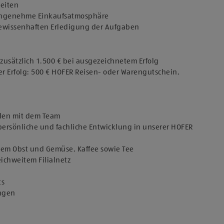
keiten
 angenehme Einkaufsatmosphäre
 gewissenhaften Erledigung der Aufgaben
usätzlich 1.500 € bei ausgezeichnetem Erfolg
er Erfolg: 500 € HOFER Reisen- oder Warengutschein,
den mit dem Team
persönliche und fachliche Entwicklung in unserer HOFER
chem Obst und Gemüse, Kaffee sowie Tee
eichweitem Filialnetz
ts
ungen