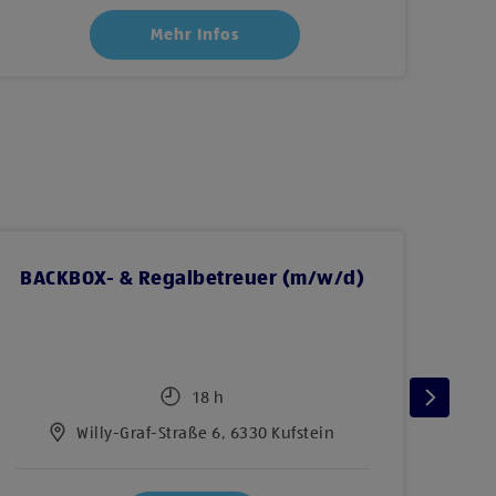
Mehr Infos
BACKBOX- & Regalbetreuer (m/w/d)
Le
18 h
Willy-Graf-Straße 6, 6330 Kufstein