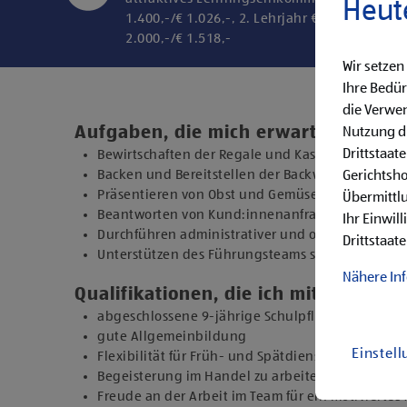
Heut
1.400,-/€ 1.026,-, 2. Lehrjahr € 1.600,-/€ 1.20
2.000,-/€ 1.518,-
Wir setzen
Ihre Bedür
die Verwen
Aufgaben, die mich erwarten
Nutzung di
Drittstaat
Bewirtschaften der Regale und Kassieren der Ein
Backen und Bereitstellen der Backware
Gerichtsh
Präsentieren von Obst und Gemüse sowie Durchfü
Übermittlu
Beantworten von Kund:innenanfragen
Ihr Einwil
Durchführen administrativer und organisatorisc
Drittstaate
Unterstützen des Führungsteams sowie Übernehm
Nähere In
Qualifikationen, die ich mitbringe
abgeschlossene 9-jährige Schulpflicht
gute Allgemeinbildung
Einstel
Flexibilität für Früh- und Spätdienste (Montag b
Begeisterung im Handel zu arbeiten und den Un
Freude an der Arbeit im Team für ein motiviertes