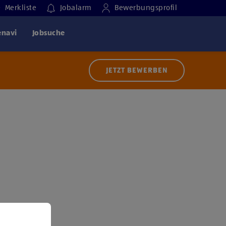
Merkliste
Jobalarm
Bewerbungsprofil
enavi
Jobsuche
JETZT BEWERBEN
 der Nutzung von Diensten bzw. Technologien von
ern zu, um diesen Inhalt anzuzeigen.