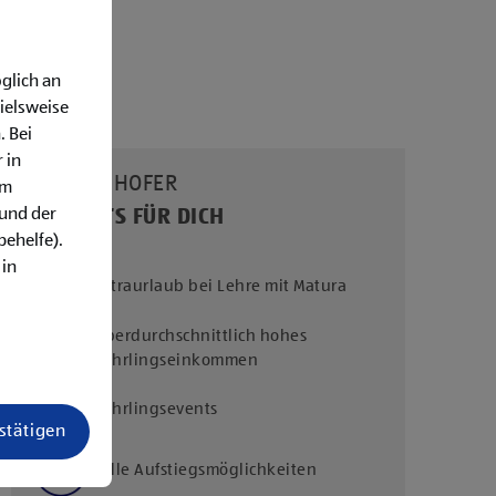
glich an
ielsweise
. Bei
 in
UNSERE HOFER
em
rund der
BENEFITS FÜR DICH
behelfe).
 in
Extraurlaub bei Lehre mit Matura
Überdurchschnittlich hohes
Lehrlingseinkommen
Lehrlingsevents
estätigen
Tolle Aufstiegsmöglichkeiten