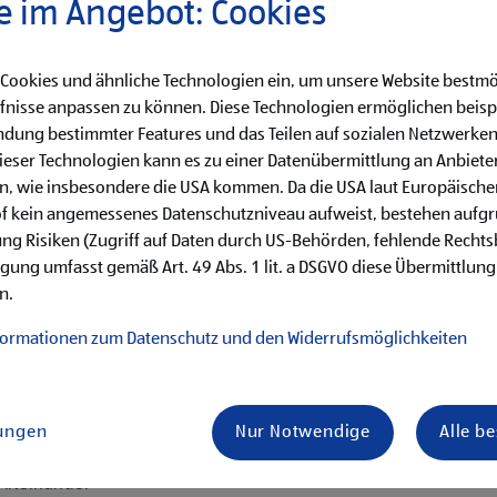
e im Angebot: Cookies
0,-, 3. Lehrjahr €
 Cookies und ähnliche Technologien ein, um unsere Website bestmö
fnisse anpassen zu können. Diese Technologien ermöglichen beisp
dung bestimmter Features und das Teilen auf sozialen Netzwerken
eser Technologien kann es zu einer Datenübermittlung an Anbieter
en, wie insbesondere die USA kommen. Da die USA laut Europäisch
käufe
of kein angemessenes Datenschutzniveau aufweist, bestehen aufg
hren von Qualitätskontrollen
ng Risiken (Zugriff auf Daten durch US-Behörden, fehlende Rechts
ligung umfasst gemäß Art. 49 Abs. 1 lit. a DSGVO diese Übermittlung
her Aufgaben
n.
en erster Führungstätigkeiten
formationen zum Datenschutz und den Widerrufsmöglichkeiten
lungen
Nur Notwendige
Alle b
is Samstag)
ternehmenserfolg mitzugestalten
 Miteinander