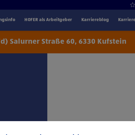
gsinfo
HOFER als Arbeitgeber
Karriereblog
Karrier
d) Salurner Straße 60, 6330 Kufstein
Klicke hier und stimme
Drittanbiet
trag: 1. Lehrjahr €