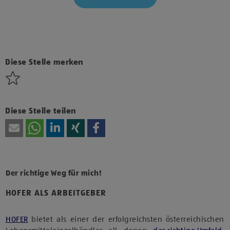
Klicke hier und stimme der Nutzung von Diensten bzw.
Technologien von Drittanbietern zu, um diesen Inhalt
anzuzeigen.
Diese Stelle merken
Diese Stelle teilen
Der richtige Weg für mich!
HOFER ALS ARBEITGEBER
HOFER
bietet als einer der erfolgreichsten österreichischen