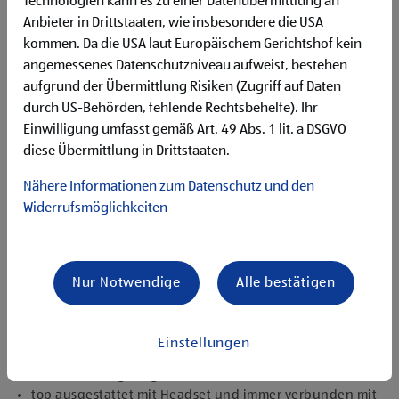
Technologien kann es zu einer Datenübermittlung an
Flexibilität für Früh- und Spätdienste (Montag bis
Anbieter in Drittstaaten, wie insbesondere die USA
Samstag)
kommen. Da die USA laut Europäischem Gerichtshof kein
Begeisterung im Handel zu arbeiten und den
Unternehmenserfolg mitzugestalten
angemessenes Datenschutzniveau aufweist, bestehen
Freude an der Arbeit im Team für ein motiviertes
aufgrund der Übermittlung Risiken (Zugriff auf Daten
Miteinander
durch US-Behörden, fehlende Rechtsbehelfe). Ihr
Bereitschaft zu körperlich anspruchsvollen Tätigkeiten
Einwilligung umfasst gemäß Art. 49 Abs. 1 lit. a DSGVO
freundlich im Umgang mit Kund:innen für eine
diese Übermittlung in Drittstaaten.
angenehme Einkaufsatmosphäre
zuverlässige und organisierte Arbeitsweise zur
Nähere Informationen zum Datenschutz und den
gewissenhaften Erledigung der Aufgaben
Widerrufsmöglichkeiten
Angebote, die mich überzeugen
1.000 € HOFER Reisen- oder Warengutschein und
zusätzlich 1.500 € bei ausgezeichnetem Erfolg
Nur Notwendige
Alle bestätigen
Erfolgsprämien bei positivem Lehrabschluss (guter Erfolg:
500 € HOFER Reisen- oder Warengutschein, bestanden:
150 €)
Einstellungen
Extraurlaub bei Lehre mit Matura
rasche Aufstiegsmöglichkeiten
top ausgestattet mit Headset und immer verbunden mit