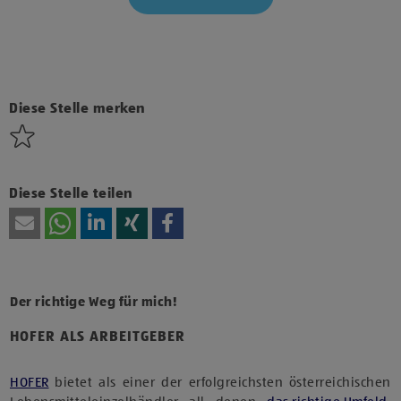
Klicke hier und stimme der Nutzung von Diensten bzw.
Technologien von Drittanbietern zu, um diesen Inhalt
anzuzeigen.
Diese Stelle merken
Diese Stelle teilen
Der richtige Weg für mich!
HOFER ALS ARBEITGEBER
HOFER
bietet als einer der erfolgreichsten österreichischen