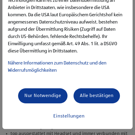
Technologien kann es zu einer Datenübermittlung an
Flexibilität für Früh- und Spätdienste (Montag bis
Anbieter in Drittstaaten, wie insbesondere die USA
Samstag)
kommen. Da die USA laut Europäischem Gerichtshof kein
Begeisterung im Handel zu arbeiten und den
Unternehmenserfolg mitzugestalten
angemessenes Datenschutzniveau aufweist, bestehen
Freude an der Arbeit im Team für ein motiviertes
aufgrund der Übermittlung Risiken (Zugriff auf Daten
Miteinander
durch US-Behörden, fehlende Rechtsbehelfe). Ihr
Bereitschaft zu körperlich anspruchsvollen Tätigkeiten
Einwilligung umfasst gemäß Art. 49 Abs. 1 lit. a DSGVO
freundlich im Umgang mit Kund:innen für eine
diese Übermittlung in Drittstaaten.
angenehme Einkaufsatmosphäre
zuverlässige und organisierte Arbeitsweise zur
Nähere Informationen zum Datenschutz und den
gewissenhaften Erledigung der Aufgaben
Widerrufsmöglichkeiten
Angebote, die mich überzeugen
1.000 € HOFER Reisen- oder Warengutschein und
zusätzlich 1.500 € bei ausgezeichnetem Erfolg
Nur Notwendige
Alle bestätigen
Erfolgsprämien bei positivem Lehrabschluss (guter Erfolg:
500 € HOFER Reisen- oder Warengutschein, bestanden:
150 €)
Einstellungen
Extraurlaub bei Lehre mit Matura
rasche Aufstiegsmöglichkeiten
top ausgestattet mit Headset und immer verbunden mit