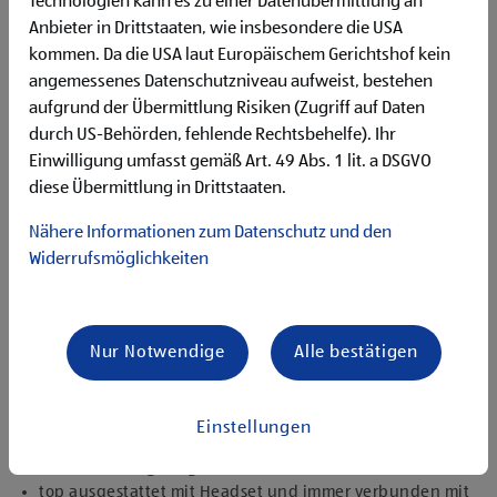
Technologien kann es zu einer Datenübermittlung an
Flexibilität für Früh- und Spätdienste (Montag bis
Anbieter in Drittstaaten, wie insbesondere die USA
Samstag)
kommen. Da die USA laut Europäischem Gerichtshof kein
Begeisterung im Handel zu arbeiten und den
Unternehmenserfolg mitzugestalten
angemessenes Datenschutzniveau aufweist, bestehen
Freude an der Arbeit im Team für ein motiviertes
aufgrund der Übermittlung Risiken (Zugriff auf Daten
Miteinander
durch US-Behörden, fehlende Rechtsbehelfe). Ihr
Bereitschaft zu körperlich anspruchsvollen Tätigkeiten
Einwilligung umfasst gemäß Art. 49 Abs. 1 lit. a DSGVO
freundlich im Umgang mit Kund:innen für eine
diese Übermittlung in Drittstaaten.
angenehme Einkaufsatmosphäre
zuverlässige und organisierte Arbeitsweise zur
Nähere Informationen zum Datenschutz und den
gewissenhaften Erledigung der Aufgaben
Widerrufsmöglichkeiten
Angebote, die mich überzeugen
1.000 € HOFER Reisen- oder Warengutschein und
zusätzlich 1.500 € bei ausgezeichnetem Erfolg
Nur Notwendige
Alle bestätigen
Erfolgsprämien bei positivem Lehrabschluss (guter Erfolg:
500 € HOFER Reisen- oder Warengutschein, bestanden:
150 €)
Einstellungen
Extraurlaub bei Lehre mit Matura
rasche Aufstiegsmöglichkeiten
top ausgestattet mit Headset und immer verbunden mit