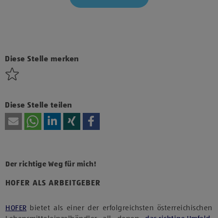
Klicke hier und stimme der Nutzung von Diensten bzw.
Technologien von Drittanbietern zu, um diesen Inhalt
anzuzeigen.
Diese Stelle merken
Diese Stelle teilen
Der richtige Weg für mich!
HOFER ALS ARBEITGEBER
HOFER
bietet als einer der erfolgreichsten österreichischen