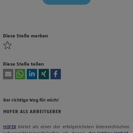
Klicke hier und stimme der Nutzung von Diensten bzw.
Technologien von Drittanbietern zu, um diesen Inhalt
anzuzeigen.
Diese Stelle merken
Diese Stelle teilen
Der richtige Weg für mich!
HOFER ALS ARBEITGEBER
HOFER
bietet als einer der erfolgreichsten österreichischen