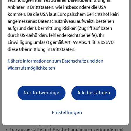
Technologien kann es zu einer Datenübermittlung an
Flexibilität für Früh- und Spätdienste (Montag bis
Anbieter in Drittstaaten, wie insbesondere die USA
Samstag)
kommen. Da die USA laut Europäischem Gerichtshof kein
Begeisterung im Handel zu arbeiten und den
Unternehmenserfolg mitzugestalten
angemessenes Datenschutzniveau aufweist, bestehen
Freude an der Arbeit im Team für ein motiviertes
aufgrund der Übermittlung Risiken (Zugriff auf Daten
Miteinander
durch US-Behörden, fehlende Rechtsbehelfe). Ihr
Bereitschaft zu körperlich anspruchsvollen Tätigkeiten
Einwilligung umfasst gemäß Art. 49 Abs. 1 lit. a DSGVO
freundlich im Umgang mit Kund:innen für eine
diese Übermittlung in Drittstaaten.
angenehme Einkaufsatmosphäre
zuverlässige und organisierte Arbeitsweise zur
Nähere Informationen zum Datenschutz und den
gewissenhaften Erledigung der Aufgaben
Widerrufsmöglichkeiten
Angebote, die mich überzeugen
1.000 € HOFER Reisen- oder Warengutschein und
zusätzlich 1.500 € bei ausgezeichnetem Erfolg
Nur Notwendige
Alle bestätigen
Erfolgsprämien bei positivem Lehrabschluss (guter Erfolg:
500 € HOFER Reisen- oder Warengutschein, bestanden:
150 €)
Einstellungen
Extraurlaub bei Lehre mit Matura
rasche Aufstiegsmöglichkeiten
top ausgestattet mit Headset und immer verbunden mit