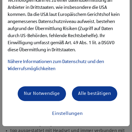
Technologien kann es zu einer Datenübermittlung an
Flexibilität für Früh- und Spätdienste (Montag bis
Anbieter in Drittstaaten, wie insbesondere die USA
Samstag)
kommen. Da die USA laut Europäischem Gerichtshof kein
Begeisterung im Handel zu arbeiten und den
Unternehmenserfolg mitzugestalten
angemessenes Datenschutzniveau aufweist, bestehen
Freude an der Arbeit im Team für ein motiviertes
aufgrund der Übermittlung Risiken (Zugriff auf Daten
Miteinander
durch US-Behörden, fehlende Rechtsbehelfe). Ihr
Bereitschaft zu körperlich anspruchsvollen Tätigkeiten
Einwilligung umfasst gemäß Art. 49 Abs. 1 lit. a DSGVO
freundlich im Umgang mit Kund:innen für eine
diese Übermittlung in Drittstaaten.
angenehme Einkaufsatmosphäre
zuverlässige und organisierte Arbeitsweise zur
Nähere Informationen zum Datenschutz und den
gewissenhaften Erledigung der Aufgaben
Widerrufsmöglichkeiten
Angebote, die mich überzeugen
1.000 € HOFER Reisen- oder Warengutschein und
zusätzlich 1.500 € bei ausgezeichnetem Erfolg
Nur Notwendige
Alle bestätigen
Erfolgsprämien bei positivem Lehrabschluss (guter Erfolg:
500 € HOFER Reisen- oder Warengutschein, bestanden:
150 €)
Einstellungen
Extraurlaub bei Lehre mit Matura
rasche Aufstiegsmöglichkeiten
top ausgestattet mit Headset und immer verbunden mit