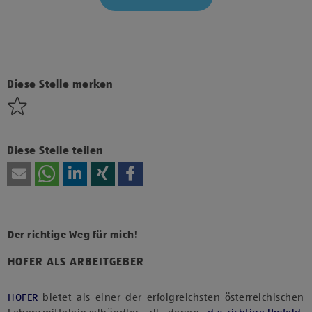
Klicke hier und stimme der Nutzung von Diensten bzw.
Technologien von Drittanbietern zu, um diesen Inhalt
anzuzeigen.
Diese Stelle merken
Diese Stelle teilen
Der richtige Weg für mich!
HOFER ALS ARBEITGEBER
HOFER
bietet als einer der erfolgreichsten österreichischen