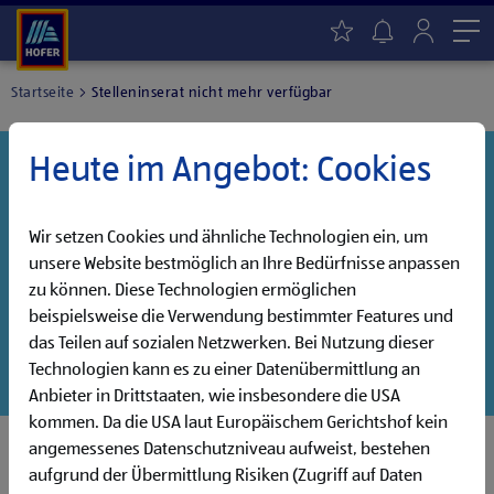
Me
Startseite
Stelleninserat nicht mehr verfügbar
Heute im Angebot: Cookies
Danke für dein Interesse!
Diese Stelle wurde leider bereits besetzt, aber wir
haben noch weitere Jobs, die auf dich warten!
Wir setzen Cookies und ähnliche Technologien ein, um
unsere Website bestmöglich an Ihre Bedürfnisse anpassen
Entdecke unsere offenen Jobs oder abonniere deinen
zu können. Diese Technologien ermöglichen
persönlichen Jobalarm:
beispielsweise die Verwendung bestimmter Features und
das Teilen auf sozialen Netzwerken. Bei Nutzung dieser
Jobsuche
Jobalarm
Technologien kann es zu einer Datenübermittlung an
Anbieter in Drittstaaten, wie insbesondere die USA
kommen. Da die USA laut Europäischem Gerichtshof kein
angemessenes Datenschutzniveau aufweist, bestehen
aufgrund der Übermittlung Risiken (Zugriff auf Daten