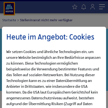
Me
Startseite
Stelleninserat nicht mehr verfügbar
Heute im Angebot: Cookies
Danke für dein Interesse!
Diese Stelle wurde leider bereits besetzt, aber wir
haben noch weitere Jobs, die auf dich warten!
Wir setzen Cookies und ähnliche Technologien ein, um
unsere Website bestmöglich an Ihre Bedürfnisse anpassen
Entdecke unsere offenen Jobs oder abonniere deinen
zu können. Diese Technologien ermöglichen
persönlichen Jobalarm:
beispielsweise die Verwendung bestimmter Features und
das Teilen auf sozialen Netzwerken. Bei Nutzung dieser
Jobsuche
Jobalarm
Technologien kann es zu einer Datenübermittlung an
Anbieter in Drittstaaten, wie insbesondere die USA
kommen. Da die USA laut Europäischem Gerichtshof kein
angemessenes Datenschutzniveau aufweist, bestehen
aufgrund der Übermittlung Risiken (Zugriff auf Daten