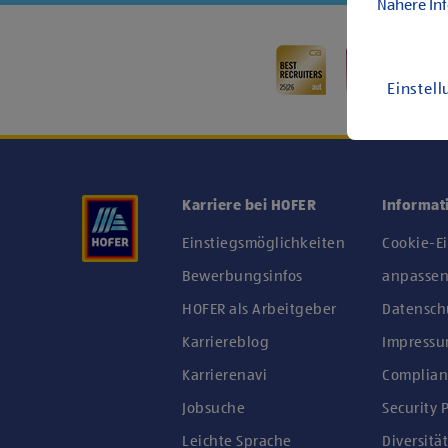
Nähere In
Einstel
Karriere bei HOFER
Informat
Einstiegsmöglichkeiten
Cookie-E
Bewerbungsinfos
anpasse
HOFER als Arbeitgeber
Datensch
Karriereblog
Impress
Karrierenavi
Complian
Jobsuche
Security P
Leichte Sprache
Diversität