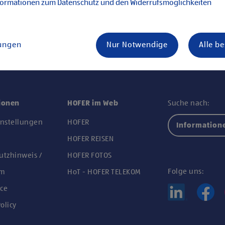
formationen zum Datenschutz und den Widerrufsmöglichkeiten
lungen
Nur Notwendige
Alle b
ionen
HOFER im Web
Suche nach:
instellungen
HOFER
Information
n
HOFER REISEN
utzhinweis /
HOFER FOTOS
Folge uns:
um
HoT - HOFER TELEKOM
ce
olicy