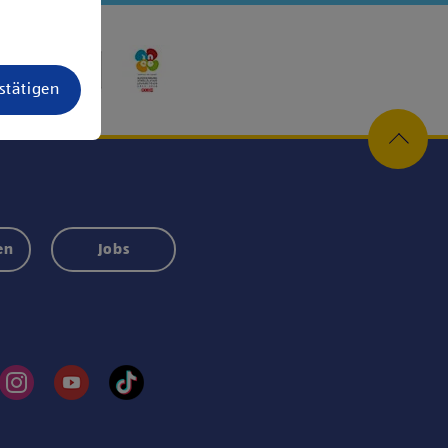
estätigen
en
Jobs