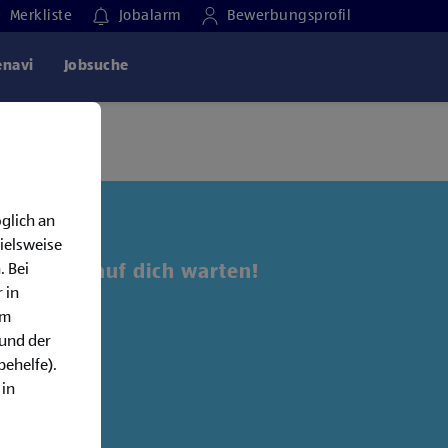
Merkliste
Jobalarm
Bewerbungsprofil
enavi
Jobsuche
glich an
ielsweise
. Bei
 Jobs, die auf dich warten!
 in
em
alarm:
rund der
behelfe).
 in