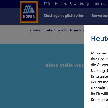
FAQ
Hilfe zur Bewerbung
hofer.at
Einstiegsmöglichkeiten
Bewerbun
Startseite
Stelleninserat nicht mehr verfügbar
Heut
Wir setzen
Ihre Bedür
die Verwen
Diese Stelle wurde leider 
Nutzung di
Drittstaat
Entde
Gerichtsh
Übermittlu
Ihr Einwil
Drittstaate