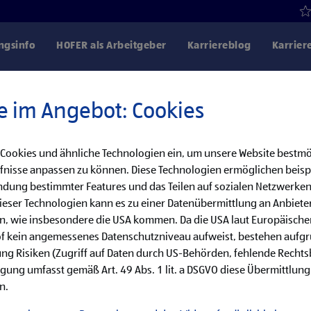
gsinfo
HOFER als Arbeitgeber
Karriereblog
Karrier
e im Angebot: Cookies
 Cookies und ähnliche Technologien ein, um unsere Website bestmö
Danke für dein Interesse!
fnisse anpassen zu können. Diese Technologien ermöglichen beisp
dung bestimmter Features und das Teilen auf sozialen Netzwerken
bereits besetzt, aber wir haben noch weitere
eser Technologien kann es zu einer Datenübermittlung an Anbieter
en, wie insbesondere die USA kommen. Da die USA laut Europäisch
cke unsere offenen Jobs oder abonniere deinen persönlichen Job
of kein angemessenes Datenschutzniveau aufweist, bestehen aufg
ng Risiken (Zugriff auf Daten durch US-Behörden, fehlende Rechts
ligung umfasst gemäß Art. 49 Abs. 1 lit. a DSGVO diese Übermittlung
Jobsuche
Jobalarm
n.