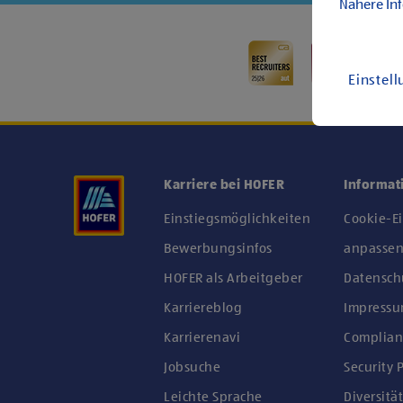
Nähere In
Einstel
Karriere bei HOFER
Informat
Einstiegsmöglichkeiten
Cookie-E
Bewerbungsinfos
anpasse
HOFER als Arbeitgeber
Datensch
Karriereblog
Impress
Karrierenavi
Complian
Jobsuche
Security P
Leichte Sprache
Diversität