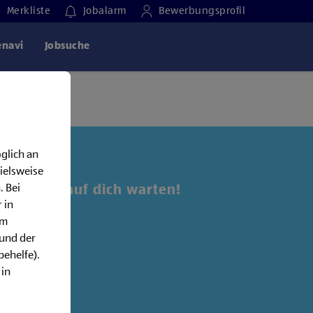
Merkliste
Jobalarm
Bewerbungsprofil
enavi
Jobsuche
glich an
ielsweise
. Bei
 Jobs, die auf dich warten!
 in
em
alarm:
rund der
behelfe).
 in