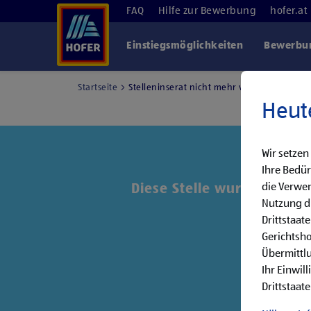
FAQ
Hilfe zur Bewerbung
hofer.at
Einstiegsmöglichkeiten
Bewerbun
Startseite
Stelleninserat nicht mehr verfügbar
Heut
Wir setzen
Ihre Bedür
die Verwen
Diese Stelle wurde leider 
Nutzung di
Drittstaat
Entde
Gerichtsh
Übermittlu
Ihr Einwil
Drittstaate