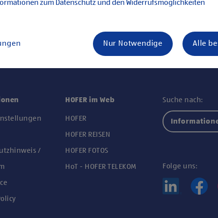
formationen zum Datenschutz und den Widerrufsmöglichkeiten
lungen
Nur Notwendige
Alle b
ionen
HOFER im Web
Suche nach:
instellungen
HOFER
Information
n
HOFER REISEN
utzhinweis /
HOFER FOTOS
Folge uns:
um
HoT - HOFER TELEKOM
ce
olicy