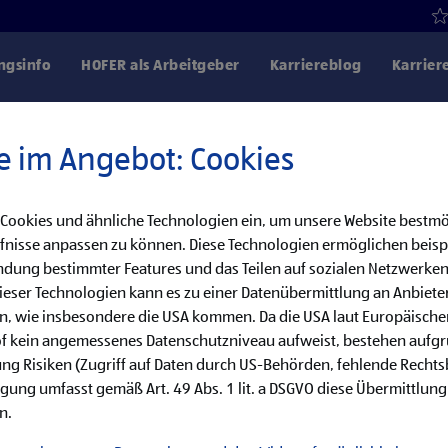
gsinfo
HOFER als Arbeitgeber
Karriereblog
Karrier
e im Angebot: Cookies
 Cookies und ähnliche Technologien ein, um unsere Website bestmö
Danke für dein Interesse!
fnisse anpassen zu können. Diese Technologien ermöglichen beisp
dung bestimmter Features und das Teilen auf sozialen Netzwerken
bereits besetzt, aber wir haben noch weitere
eser Technologien kann es zu einer Datenübermittlung an Anbieter
en, wie insbesondere die USA kommen. Da die USA laut Europäisch
cke unsere offenen Jobs oder abonniere deinen persönlichen Job
of kein angemessenes Datenschutzniveau aufweist, bestehen aufg
ng Risiken (Zugriff auf Daten durch US-Behörden, fehlende Rechts
ligung umfasst gemäß Art. 49 Abs. 1 lit. a DSGVO diese Übermittlung
Jobsuche
Jobalarm
n.