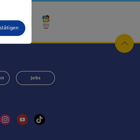
estätigen
en
Jobs