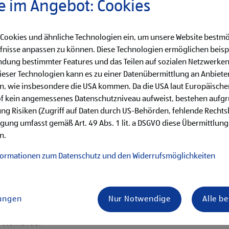
e im Angebot: Cookies
0,-, 3. Lehrjahr €
 Cookies und ähnliche Technologien ein, um unsere Website bestmö
fnisse anpassen zu können. Diese Technologien ermöglichen beisp
dung bestimmter Features und das Teilen auf sozialen Netzwerken
eser Technologien kann es zu einer Datenübermittlung an Anbieter
en, wie insbesondere die USA kommen. Da die USA laut Europäisch
käufe
of kein angemessenes Datenschutzniveau aufweist, bestehen aufg
hren von Qualitätskontrollen
ng Risiken (Zugriff auf Daten durch US-Behörden, fehlende Rechts
ligung umfasst gemäß Art. 49 Abs. 1 lit. a DSGVO diese Übermittlung
her Aufgaben
n.
en erster Führungstätigkeiten
formationen zum Datenschutz und den Widerrufsmöglichkeiten
lungen
Nur Notwendige
Alle b
is Samstag)
ternehmenserfolg mitzugestalten
 Miteinander