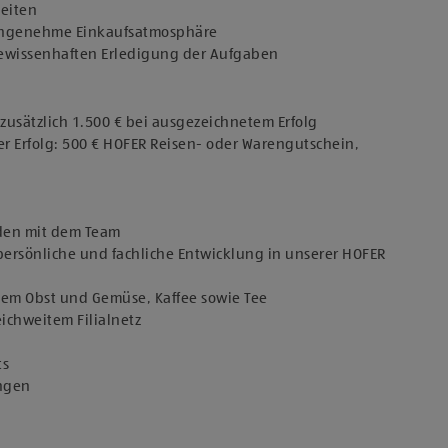
keiten
 angenehme Einkaufsatmosphäre
 gewissenhaften Erledigung der Aufgaben
usätzlich 1.500 € bei ausgezeichnetem Erfolg
er Erfolg: 500 € HOFER Reisen- oder Warengutschein,
den mit dem Team
persönliche und fachliche Entwicklung in unserer HOFER
chem Obst und Gemüse, Kaffee sowie Tee
eichweitem Filialnetz
ts
ungen