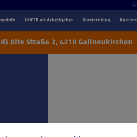
gsinfo
HOFER als Arbeitgeber
Karriereblog
Karrier
d) Alte Straße 2, 4210 Gallneukirchen
Klicke hier und stimme
Drittanbiet
trag: 1. Lehrjahr €