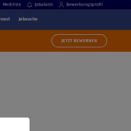
Merkliste
Jobalarm
Bewerbungsprofil
enavi
Jobsuche
JETZT BEWERBEN
 der Nutzung von Diensten bzw. Technologien von
ern zu, um diesen Inhalt anzuzeigen.