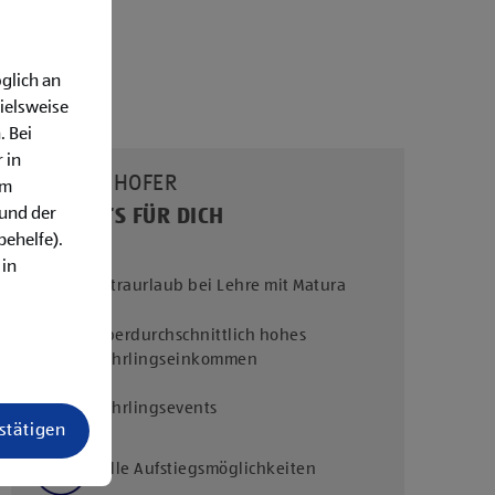
glich an
ielsweise
. Bei
 in
UNSERE HOFER
em
rund der
BENEFITS FÜR DICH
behelfe).
 in
Extraurlaub bei Lehre mit Matura
Überdurchschnittlich hohes
Lehrlingseinkommen
Lehrlingsevents
estätigen
Tolle Aufstiegsmöglichkeiten