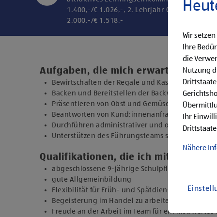
Heut
1.400,-/€ 1.026,-, 2. Lehrjahr € 1.600,-/€ 1.20
2.000,-/€ 1.518,-
Wir setzen
Ihre Bedür
die Verwen
Aufgaben, die mich erwarten
Nutzung di
Drittstaat
Bewirtschaften der Regale und Kassieren der Ein
Backen und Bereitstellen der Backware
Gerichtsh
Präsentieren von Obst und Gemüse sowie Durchfü
Übermittlu
Beantworten von Kund:innenanfragen
Ihr Einwil
Durchführen administrativer und organisatorisc
Drittstaate
Unterstützen des Führungsteams sowie Übernehm
Nähere In
Qualifikationen, die ich mitbringe
abgeschlossene 9-jährige Schulpflicht
gute Allgemeinbildung
Einstel
Flexibilität für Früh- und Spätdienste (Montag b
Begeisterung im Handel zu arbeiten und den Un
Freude an der Arbeit im Team für ein motiviertes